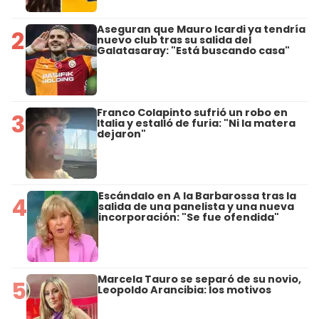
Aseguran que Mauro Icardi ya tendría
2
nuevo club tras su salida del
Galatasaray: "Está buscando casa"
Franco Colapinto sufrió un robo en
3
Italia y estalló de furia: "Ni la matera
dejaron"
Escándalo en A la Barbarossa tras la
4
salida de una panelista y una nueva
incorporación: "Se fue ofendida"
Marcela Tauro se separó de su novio,
5
Leopoldo Arancibia: los motivos