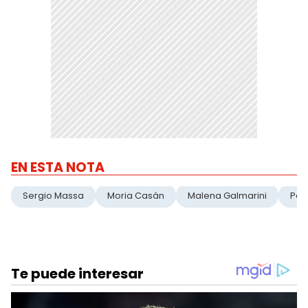
EN ESTA NOTA
Sergio Massa
Moria Casán
Malena Galmarini
Pas