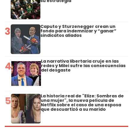
su estrategia
Caputo y Sturzenegger crean un
3
fondo para indemnizar y “ganar”
sindicatos aliados
La narrativa libertaria cruje en las
4
redes y Milei sufre las consecuencias
del desgaste
La historia real de "Elize: Sombras de
5
una mujer", la nueva película de
Netflix sobre el caso de una esposa
que descuartizó a su marido