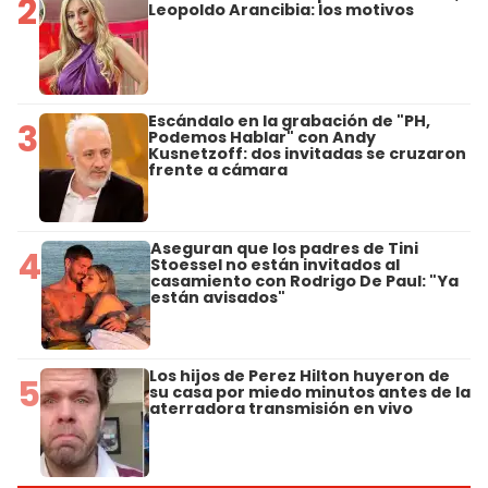
2
Leopoldo Arancibia: los motivos
Escándalo en la grabación de "PH,
3
Podemos Hablar" con Andy
Kusnetzoff: dos invitadas se cruzaron
frente a cámara
Aseguran que los padres de Tini
4
Stoessel no están invitados al
casamiento con Rodrigo De Paul: "Ya
están avisados"
Los hijos de Perez Hilton huyeron de
5
su casa por miedo minutos antes de la
aterradora transmisión en vivo