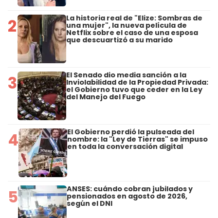
La historia real de "Elize: Sombras de
2
una mujer", la nueva película de
Netflix sobre el caso de una esposa
que descuartizó a su marido
El Senado dio media sanción a la
3
Inviolabilidad de la Propiedad Privada:
el Gobierno tuvo que ceder en la Ley
del Manejo del Fuego
El Gobierno perdió la pulseada del
4
nombre: la "Ley de Tierras" se impuso
en toda la conversación digital
ANSES: cuándo cobran jubilados y
5
pensionados en agosto de 2026,
según el DNI