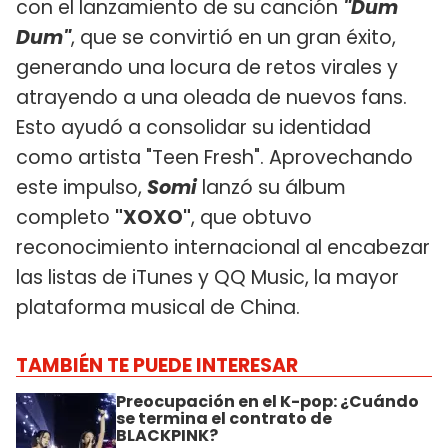
con el lanzamiento de su canción
"Dum
Dum"
, que se convirtió en un gran éxito,
generando una locura de retos virales y
atrayendo a una oleada de nuevos fans.
Esto ayudó a consolidar su identidad
como artista "Teen Fresh". Aprovechando
este impulso,
Somi
lanzó su álbum
completo
"XOXO"
, que obtuvo
reconocimiento internacional al encabezar
las listas de iTunes y QQ Music, la mayor
plataforma musical de China.
TAMBIÉN TE PUEDE INTERESAR
Preocupación en el K-pop: ¿Cuándo
se termina el contrato de
BLACKPINK?