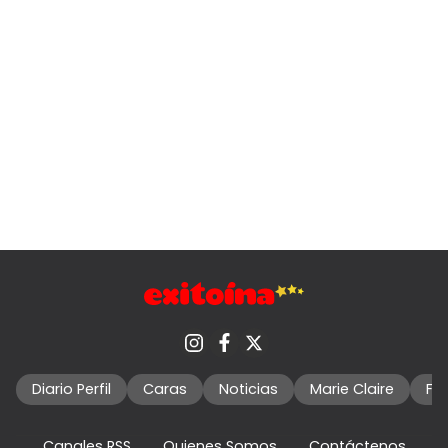
Diario Perfil
Caras
Noticias
Marie Claire
Fo
Canales RSS
Quienes Somos
Contáctenos