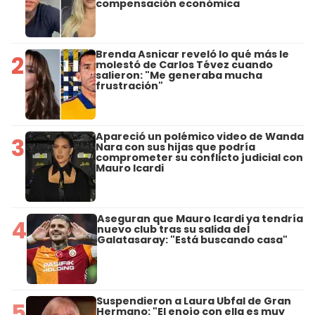
compensación económica
Brenda Asnicar reveló lo qué más le
2
molestó de Carlos Tévez cuando
salieron: "Me generaba mucha
frustración"
Apareció un polémico video de Wanda
3
Nara con sus hijas que podría
comprometer su conflicto judicial con
Mauro Icardi
Aseguran que Mauro Icardi ya tendría
4
nuevo club tras su salida del
Galatasaray: "Está buscando casa"
Suspendieron a Laura Ubfal de Gran
5
Hermano: "El enojo con ella es muy