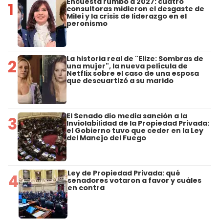
Encuesta rumbo a 2027: cuatro
1
consultoras midieron el desgaste de
Milei y la crisis de liderazgo en el
peronismo
La historia real de "Elize: Sombras de
2
una mujer", la nueva película de
Netflix sobre el caso de una esposa
que descuartizó a su marido
El Senado dio media sanción a la
3
Inviolabilidad de la Propiedad Privada:
el Gobierno tuvo que ceder en la Ley
del Manejo del Fuego
Ley de Propiedad Privada: qué
4
senadores votaron a favor y cuáles
en contra