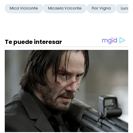
Mica Viciconte
Micaela Vciconte
Flor Vigna
Luca 