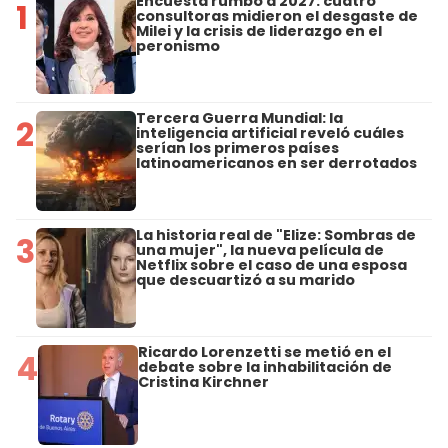
Encuesta rumbo a 2027: cuatro
1
consultoras midieron el desgaste de
Milei y la crisis de liderazgo en el
peronismo
Tercera Guerra Mundial: la
2
inteligencia artificial reveló cuáles
serían los primeros países
latinoamericanos en ser derrotados
La historia real de "Elize: Sombras de
3
una mujer", la nueva película de
Netflix sobre el caso de una esposa
que descuartizó a su marido
Ricardo Lorenzetti se metió en el
4
debate sobre la inhabilitación de
Cristina Kirchner