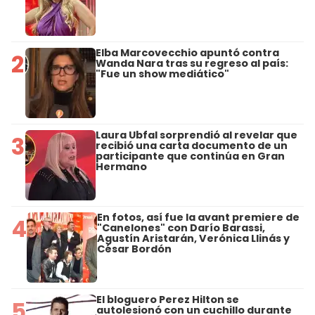
Elba Marcovecchio apuntó contra
2
Wanda Nara tras su regreso al país:
"Fue un show mediático"
Laura Ubfal sorprendió al revelar que
3
recibió una carta documento de un
participante que continúa en Gran
Hermano
En fotos, así fue la avant premiere de
4
"Canelones" con Darío Barassi,
Agustín Aristarán, Verónica Llinás y
César Bordón
El bloguero Perez Hilton se
5
autolesionó con un cuchillo durante