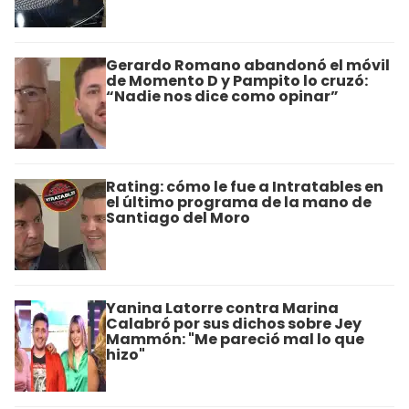
Gerardo Romano abandonó el móvil
de Momento D y Pampito lo cruzó:
“Nadie nos dice como opinar”
Rating: cómo le fue a Intratables en
el último programa de la mano de
Santiago del Moro
Yanina Latorre contra Marina
Calabró por sus dichos sobre Jey
Mammón: "Me pareció mal lo que
hizo"