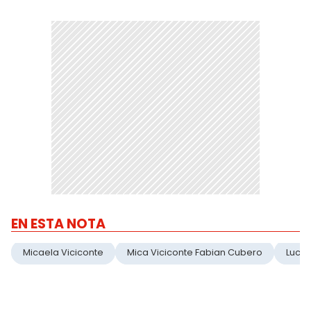
EN ESTA NOTA
Micaela Viciconte
Mica Viciconte Fabian Cubero
Luca