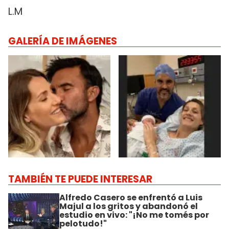
L.M
GALERÍA DE IMÁGENES
TAMBIÉN TE PUEDE INTERESAR
Alfredo Casero se enfrentó a Luis
Majul a los gritos y abandonó el
estudio en vivo: "¡No me tomés por
pelotudo!"