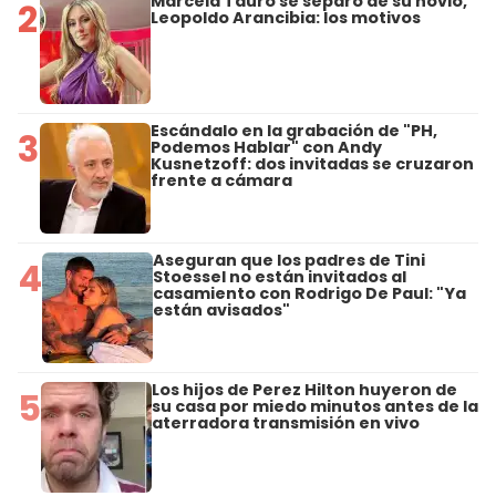
Marcela Tauro se separó de su novio,
2
Leopoldo Arancibia: los motivos
Escándalo en la grabación de "PH,
3
Podemos Hablar" con Andy
Kusnetzoff: dos invitadas se cruzaron
frente a cámara
Aseguran que los padres de Tini
4
Stoessel no están invitados al
casamiento con Rodrigo De Paul: "Ya
están avisados"
Los hijos de Perez Hilton huyeron de
5
su casa por miedo minutos antes de la
aterradora transmisión en vivo