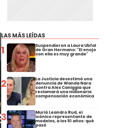
LAS MÁS LEÍDAS
Suspendieron a Laura Ubfal
1
de Gran Hermano: "El enojo
con ella es muy grande"
La Justicia desestimó una
2
denuncia de Wanda Nara
contra Alex Caniggia que
reclamará una millonaria
compensación económica
Murió Leandro Rud, el
3
icónico representante de
modelos, a los 51 años: qué
pasó