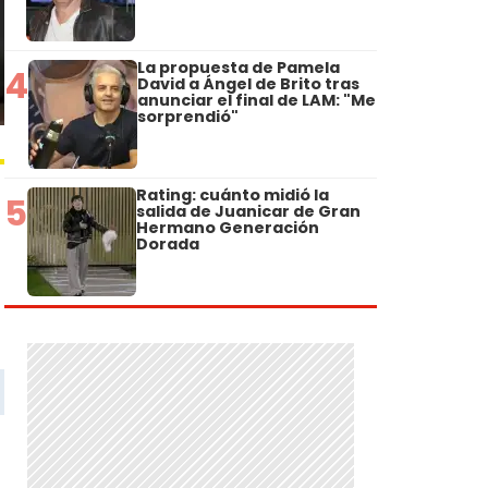
La propuesta de Pamela
4
David a Ángel de Brito tras
anunciar el final de LAM: "Me
sorprendió"
Rating: cuánto midió la
5
salida de Juanicar de Gran
Hermano Generación
Dorada