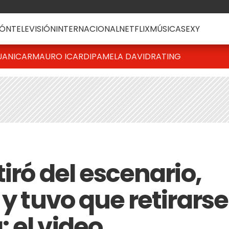
ÓN
TELEVISIÓN
INTERNACIONAL
NETFLIX
MÚSICA
SEXY
UANICAR
MAURO ICARDI
PAMELA DAVID
RATING
tiró del escenario,
 y tuvo que retirarse
 el video