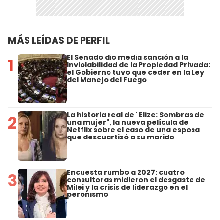
MÁS LEÍDAS DE PERFIL
El Senado dio media sanción a la
1
Inviolabilidad de la Propiedad Privada:
el Gobierno tuvo que ceder en la Ley
del Manejo del Fuego
La historia real de "Elize: Sombras de
2
una mujer", la nueva película de
Netflix sobre el caso de una esposa
que descuartizó a su marido
Encuesta rumbo a 2027: cuatro
3
consultoras midieron el desgaste de
Milei y la crisis de liderazgo en el
peronismo