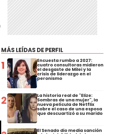
n
MÁS LEÍDAS DE PERFIL
Encuesta rumbo a 2027:
1
cuatro consultoras midieron
el desgaste de Milei y la
crisis de liderazgo en el
peronismo
La historia real de "Elize:
2
Sombras de una mujer", la
nueva película de Netflix
sobre el caso de una esposa
que descuartizó a su marido
El Senado dio media sanción