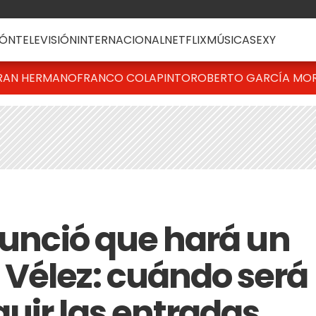
ÓN
TELEVISIÓN
INTERNACIONAL
NETFLIX
MÚSICA
SEXY
RAN HERMANO
FRANCO COLAPINTO
ROBERTO GARCÍA MO
nunció que hará un
Vélez: cuándo será
uir las entradas