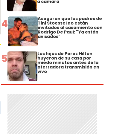
a cámara
Aseguran que los padres de
4
Tini Stoessel no están
invitados al casamiento con
Rodrigo De Paul: "Ya están
avisados"
Los hijos de Perez Hilton
5
huyeron de su casa por
miedo minutos antes de la
aterradora transmisión en
vivo