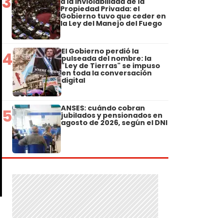
3
a la Inviolabilidad de la
Propiedad Privada: el
Gobierno tuvo que ceder en
la Ley del Manejo del Fuego
El Gobierno perdió la
4
pulseada del nombre: la
"Ley de Tierras" se impuso
en toda la conversación
digital
ANSES: cuándo cobran
5
jubilados y pensionados en
agosto de 2026, según el DNI