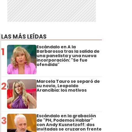
LAS MÁS LEÍDAS
Escándalo en A la
1
Barbarossa tras la salida de
una panelista y una nueva
incorporación: "Se fue
ofendida"
Marcela Tauro se separó de
2
su novio, Leopoldo
Arancibia: los motivos
Escándalo en la grabación
3
de "PH, Podemos Hablar"
con Andy Kusnetzoff: dos
invitadas se cruzaron frente