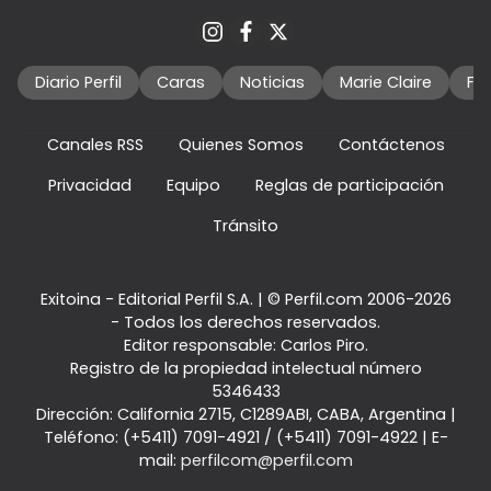
Diario Perfil
Caras
Noticias
Marie Claire
Fo
Canales RSS
Quienes Somos
Contáctenos
Privacidad
Equipo
Reglas de participación
Tránsito
Exitoina - Editorial Perfil S.A.
| © Perfil.com 2006-2026
- Todos los derechos reservados.
Editor responsable: Carlos Piro.
Registro de la propiedad intelectual número
5346433
Dirección:
California 2715
,
C1289ABI
,
CABA, Argentina
|
Teléfono:
(+5411) 7091-4921
/
(+5411) 7091-4922
| E-
mail:
perfilcom@perfil.com