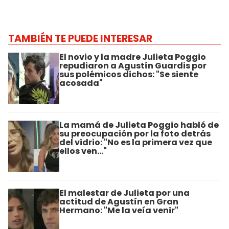
TAMBIÉN TE PUEDE INTERESAR
El novio y la madre Julieta Poggio
repudiaron a Agustín Guardis por
sus polémicos dichos: "Se siente
acosada"
La mamá de Julieta Poggio habló de
su preocupación por la foto detrás
del vidrio: "No es la primera vez que
ellos ven..."
El malestar de Julieta por una
actitud de Agustín en Gran
Hermano: "Me la veía venir"