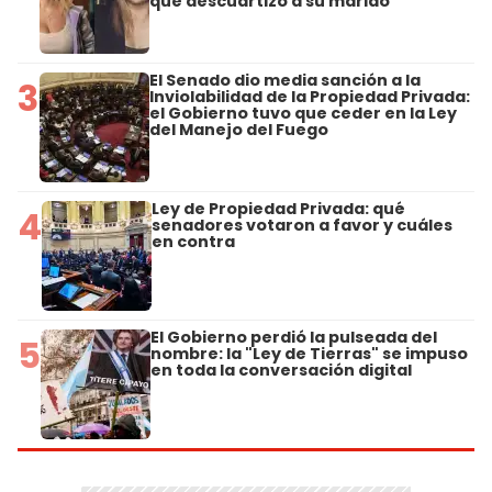
que descuartizó a su marido
El Senado dio media sanción a la
3
Inviolabilidad de la Propiedad Privada:
el Gobierno tuvo que ceder en la Ley
del Manejo del Fuego
Ley de Propiedad Privada: qué
4
senadores votaron a favor y cuáles
en contra
El Gobierno perdió la pulseada del
5
nombre: la "Ley de Tierras" se impuso
en toda la conversación digital