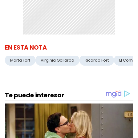
EN ESTA NOTA
Marta Fort
Virginia Gallardo
Ricardo Fort
El Coma