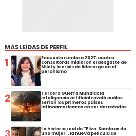
MÁS LEÍDAS DE PERFIL
Encuesta rumbo a 2027: cuatro
1
consultoras midieron el desgaste de
Milei y la crisis de liderazgo en el
peronismo
Tercera Guerra Mundial: la
2
inteligencia artificial reveló cuáles
serían los primeros países
latinoamericanos en ser derrotados
La historia real de "Elize: Sombras de
3
una mujer", la nueva película de