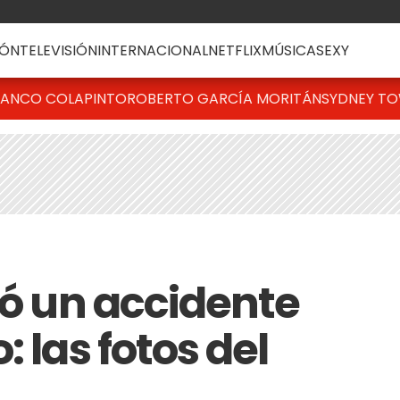
ÓN
TELEVISIÓN
INTERNACIONAL
NETFLIX
MÚSICA
SEXY
RANCO COLAPINTO
ROBERTO GARCÍA MORITÁN
SYDNEY T
ió un accidente
 las fotos del