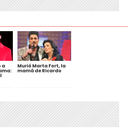
ó a
Murió Marta Fort, la
fama:
mamá de Ricardo
l