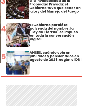
3
a la Inviolabilidad de la
Propiedad Privada: el
Gobierno tuvo que ceder en
la Ley del Manejo del Fuego
El Gobierno perdió la
4
pulseada del nombre: la
"Ley de Tierras" se impuso
en toda la conversación
digital
ANSES: cuándo cobran
5
jubilados y pensionados en
agosto de 2026, según el DNI