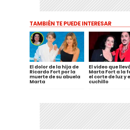
TAMBIÉN TE PUEDE INTERESAR
El dolor de la hija de
El video que llev
Ricardo Fort por la
Marta Fort a la 
muerte de su abuela
el corte de luz y e
Marta
cuchillo