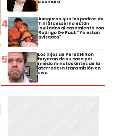
a cámara
Aseguran que los padres de
4
Tini Stoessel no están
invitados al casamiento con
Rodrigo De Paul: "Ya están
avisados"
Los hijos de Perez Hilton
5
huyeron de su casa por
miedo minutos antes de la
aterradora transmisión en
vivo