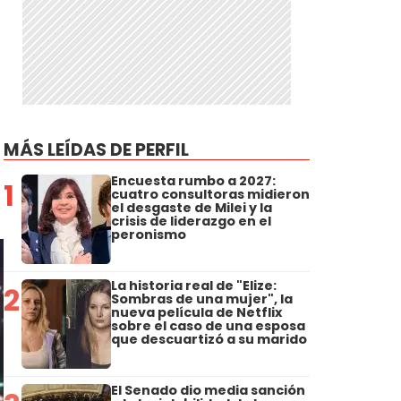
MÁS LEÍDAS DE PERFIL
Encuesta rumbo a 2027:
1
cuatro consultoras midieron
el desgaste de Milei y la
crisis de liderazgo en el
peronismo
La historia real de "Elize:
2
Sombras de una mujer", la
nueva película de Netflix
sobre el caso de una esposa
que descuartizó a su marido
El Senado dio media sanción