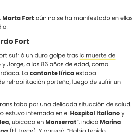
,
Marta Fort
aún no se ha manifestado en ella
io.
ardo Fort
Fort sufrió un duro golpe tras
la muerte de
o y Jorge, a los 86 años de edad, como
rdíaca. La
cantante lírica
estaba
 rehabilitación porteño, luego de sufrir un
transitaba por una delicada situación de salud.
o estuvo internada en el
Hospital Italiano
y
lea
, ubicado en
Monserrat
”, indicó
Marina
ana
(El Trece). Y agregó: “Había tenido