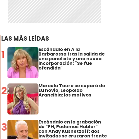
LAS MÁS LEÍDAS
Escándalo en A la
1
Barbarossa tras la salida de
una panelista y una nueva
incorporación: "Se fue
ofendida"
Marcela Tauro se separó de
2
su novio, Leopoldo
Arancibia: los motivos
Escándalo en la grabación
3
de "PH, Podemos Hablar"
con Andy Kusnetzoff: dos
invitadas se cruzaron frente