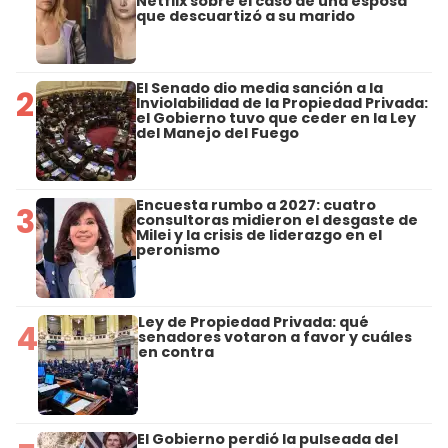
Netflix sobre el caso de una esposa
que descuartizó a su marido
El Senado dio media sanción a la
2
Inviolabilidad de la Propiedad Privada:
el Gobierno tuvo que ceder en la Ley
del Manejo del Fuego
Encuesta rumbo a 2027: cuatro
3
consultoras midieron el desgaste de
Milei y la crisis de liderazgo en el
peronismo
Ley de Propiedad Privada: qué
4
senadores votaron a favor y cuáles
en contra
El Gobierno perdió la pulseada del