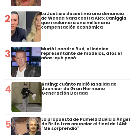
La Justicia desestimó una denuncia
2
de Wanda Nara contra Alex Caniggia
que reclamará una millonaria
compensación económica
Murió Leandro Rud, el icónico
3
representante de modelos, a los 51
años: qué pasó
Rating: cuánto midió la salida de
4
Juanicar de Gran Hermano
Generación Dorada
La propuesta de Pamela David a Ángel
5
de Brito tras anunciar el final de LAM:
"Me sorprendió"