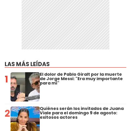
LAS MÁS LEÍDAS
El dolor de Pablo Giralt por la muerte
1
de Jorge Messi: "Era muy importante
para mí"
Quiénes serán los invitados de Juana
2
Viale para el domingo 9 de agosto:
exitosos actores