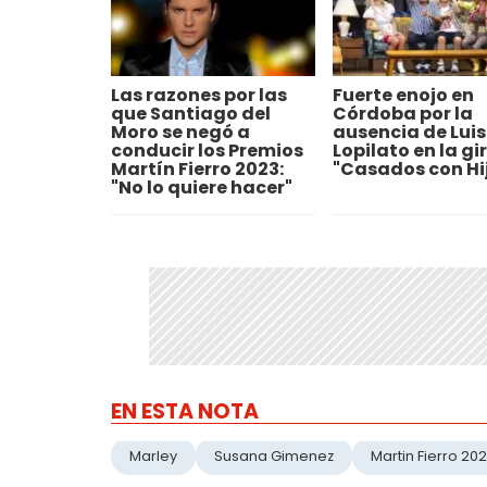
Las razones por las
Fuerte enojo en
que Santiago del
Córdoba por la
Moro se negó a
ausencia de Lui
conducir los Premios
Lopilato en la gi
Martín Fierro 2023:
"Casados con Hi
"No lo quiere hacer"
EN ESTA NOTA
Marley
Susana Gimenez
Martin Fierro 20