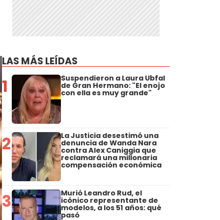
LAS MÁS LEÍDAS
Suspendieron a Laura Ubfal
1
de Gran Hermano: "El enojo
con ella es muy grande"
La Justicia desestimó una
2
denuncia de Wanda Nara
contra Alex Caniggia que
reclamará una millonaria
compensación económica
Murió Leandro Rud, el
3
icónico representante de
modelos, a los 51 años: qué
pasó