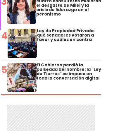
3
cuatro consultoras midieron
el desgaste de Milei y la
crisis de liderazgo en el
peronismo
Ley de Propiedad Privada:
4
qué senadores votaron a
favor y cuáles en contra
El Gobierno perdió la
5
pulseada del nombre: la "Ley
de Tierras" se impuso en
toda la conversación digital