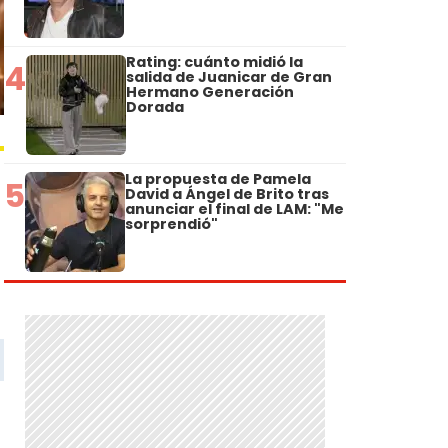
Rating: cuánto midió la
4
salida de Juanicar de Gran
Hermano Generación
Dorada
La propuesta de Pamela
5
David a Ángel de Brito tras
anunciar el final de LAM: "Me
sorprendió"