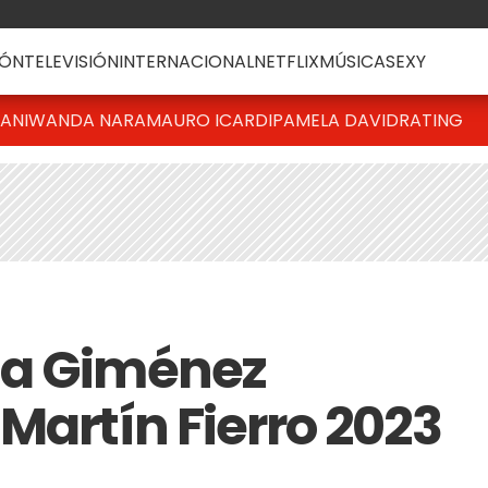
ÓN
TELEVISIÓN
INTERNACIONAL
NETFLIX
MÚSICA
SEXY
IANI
WANDA NARA
MAURO ICARDI
PAMELA DAVID
RATING
na Giménez
Martín Fierro 2023