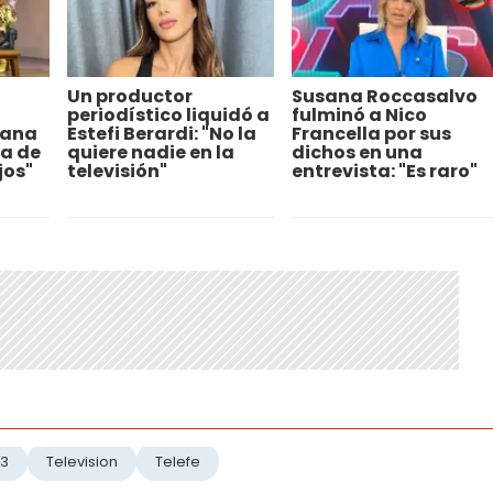
Un productor
Susana Roccasalvo
periodístico liquidó a
fulminó a Nico
sana
Estefi Berardi: "No la
Francella por sus
ra de
quiere nadie en la
dichos en una
jos"
televisión"
entrevista: "Es raro"
23
Television
Telefe