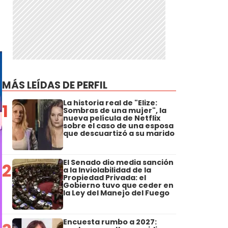
MÁS LEÍDAS DE PERFIL
La historia real de "Elize:
1
Sombras de una mujer", la
nueva película de Netflix
sobre el caso de una esposa
que descuartizó a su marido
El Senado dio media sanción
2
a la Inviolabilidad de la
Propiedad Privada: el
Gobierno tuvo que ceder en
la Ley del Manejo del Fuego
Encuesta rumbo a 2027: