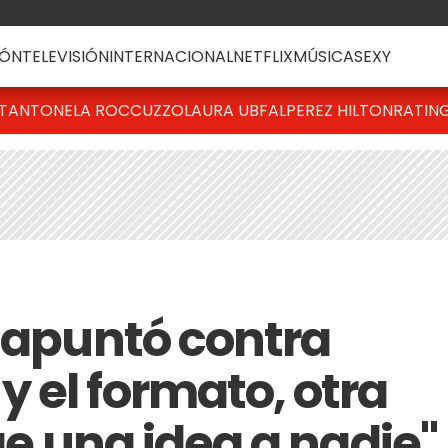
ÓN
TELEVISIÓN
INTERNACIONAL
NETFLIX
MÚSICA
SEXY
T
ANTONELA ROCCUZZO
LAURA UBFAL
PEREZ HILTON
RATIN
i apuntó contra
 el formato, otra
cae una idea a nadie"