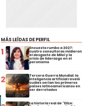
MÁS LEÍDAS DE PERFIL
Encuesta rumbo a 2027:
1
cuatro consultoras midieron
el desgaste de Milei y la
crisis de liderazgo en el
peronismo
Tercera Guerra Mundial: la
2
inteligencia artificial reveló
cuáles serían los primeros
países latinoamericanos en
ser derrotados
La historia real de "Elize: