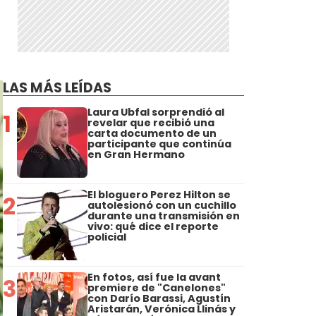
LAS MÁS LEÍDAS
Laura Ubfal sorprendió al
1
revelar que recibió una
carta documento de un
participante que continúa
en Gran Hermano
El bloguero Perez Hilton se
2
autolesionó con un cuchillo
durante una transmisión en
vivo: qué dice el reporte
policial
En fotos, así fue la avant
3
premiere de "Canelones"
con Darío Barassi, Agustín
Aristarán, Verónica Llinás y