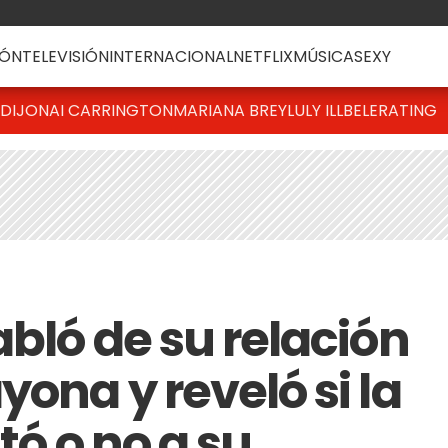
ÓN
TELEVISIÓN
INTERNACIONAL
NETFLIX
MÚSICA
SEXY
DIJONAI CARRINGTON
MARIANA BREY
LULY ILLBELE
RATING
bló de su relación
ona y reveló si la
itó o no a su