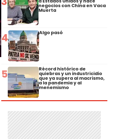
3
a Estados Unidos y hace
negocios con China en Vaca
Muerta
Algo pasó
4
Récord histórico de
5
quiebras y un industricidio
que ya supera al macrismo,
a la pandemia y al
menemismo