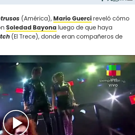
ntrusos
(América),
Mario Guerci
reveló cómo
on
Soledad Bayona
luego de que haya
atch
(El Trece), donde eran compañeros de