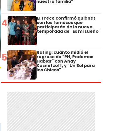
nuestra familia"
El Trece confirmó quiénes
4
son los famosos que
participarán de la nueva
temporada de "Es mi sueño"
Rating: cuánto midió el
5
regreso de "PH, Podemos
Hablar" con Andy
Kusnetzoff, y "Un Sol para
los Chicos"