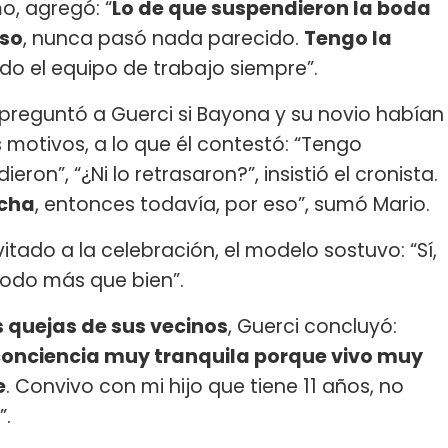
, agregó: “
Lo de que suspendieron la boda
rso
, nunca pasó nada parecido.
Tengo la
todo el equipo de trabajo siempre”.
preguntó a Guerci si Bayona y su novio habían
motivos, a lo que él contestó: “Tengo
ron”, “¿Ni lo retrasaron?”, insistió el cronista.
echa
, entonces todavía, por eso”, sumó Mario.
vitado a la celebración, el modelo sostuvo: “Sí,
 todo más que bien”.
 quejas de sus vecinos
, Guerci concluyó:
 conciencia muy tranquila porque vivo muy
e
. Convivo con mi hijo que tiene 11 años, no
”.