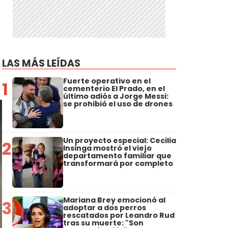
LAS MÁS LEÍDAS
Fuerte operativo en el
1
cementerio El Prado, en el
último adiós a Jorge Messi:
se prohibió el uso de drones
Un proyecto especial: Cecilia
2
Insinga mostró el viejo
departamento familiar que
transformará por completo
Mariana Brey emocionó al
3
adoptar a dos perros
rescatados por Leandro Rud
tras su muerte: "Son