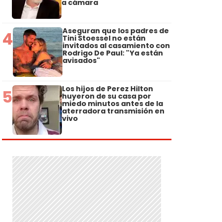
a cámara
Aseguran que los padres de
4
Tini Stoessel no están
invitados al casamiento con
Rodrigo De Paul: "Ya están
avisados"
Los hijos de Perez Hilton
5
huyeron de su casa por
miedo minutos antes de la
aterradora transmisión en
vivo