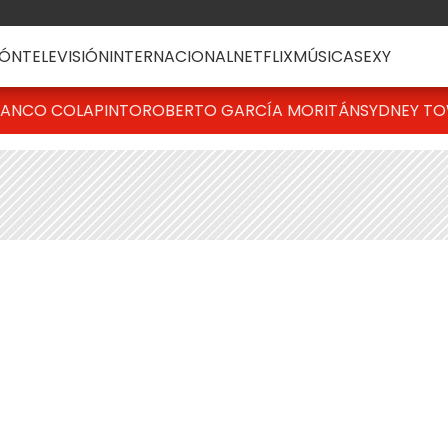
ÓN
TELEVISIÓN
INTERNACIONAL
NETFLIX
MÚSICA
SEXY
RANCO COLAPINTO
ROBERTO GARCÍA MORITÁN
SYDNEY T