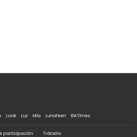
o
Look
Luz
Mía
Lunateen
BATimes
e participación
Tránsito