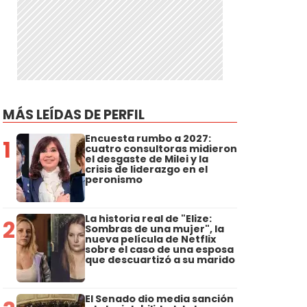
MÁS LEÍDAS DE PERFIL
Encuesta rumbo a 2027:
1
cuatro consultoras midieron
el desgaste de Milei y la
crisis de liderazgo en el
peronismo
La historia real de "Elize:
2
Sombras de una mujer", la
nueva película de Netflix
sobre el caso de una esposa
que descuartizó a su marido
El Senado dio media sanción