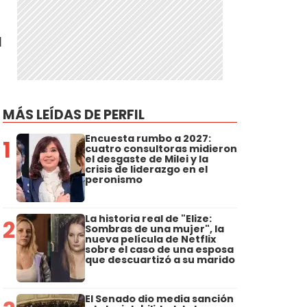
l
MÁS LEÍDAS DE PERFIL
Encuesta rumbo a 2027:
1
cuatro consultoras midieron
el desgaste de Milei y la
crisis de liderazgo en el
peronismo
La historia real de "Elize:
2
Sombras de una mujer", la
nueva película de Netflix
sobre el caso de una esposa
que descuartizó a su marido
El Senado dio media sanción