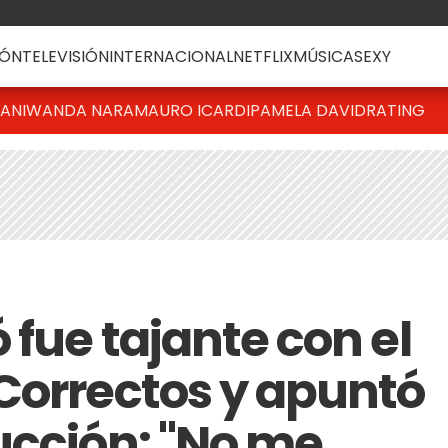
ÓN
TELEVISIÓN
INTERNACIONAL
NETFLIX
MÚSICA
SEXY
IANI
WANDA NARA
MAURO ICARDI
PAMELA DAVID
RATING
fue tajante con el
Correctos y apuntó
ucción: "No me