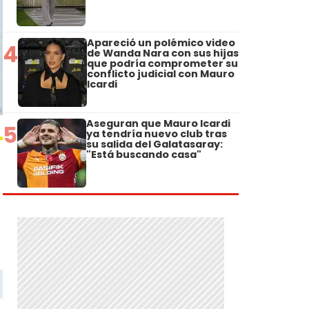
Apareció un polémico video
4
de Wanda Nara con sus hijas
que podría comprometer su
conflicto judicial con Mauro
Icardi
Aseguran que Mauro Icardi
5
ya tendría nuevo club tras
su salida del Galatasaray:
"Está buscando casa"