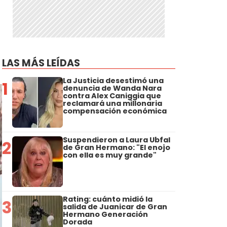
LAS MÁS LEÍDAS
La Justicia desestimó una
1
denuncia de Wanda Nara
contra Alex Caniggia que
reclamará una millonaria
compensación económica
Suspendieron a Laura Ubfal
2
de Gran Hermano: "El enojo
con ella es muy grande"
Rating: cuánto midió la
3
salida de Juanicar de Gran
Hermano Generación
Dorada