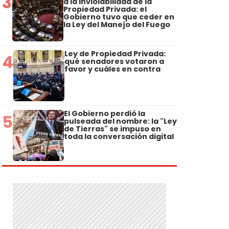
3
a la Inviolabilidad de la
Propiedad Privada: el
Gobierno tuvo que ceder en
la Ley del Manejo del Fuego
Ley de Propiedad Privada:
4
qué senadores votaron a
favor y cuáles en contra
El Gobierno perdió la
5
pulseada del nombre: la "Ley
de Tierras" se impuso en
toda la conversación digital