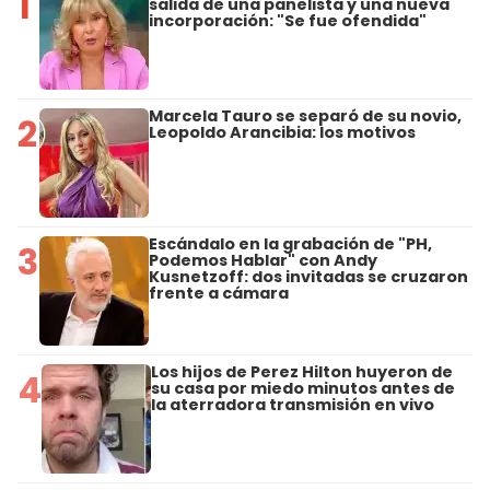
1
salida de una panelista y una nueva
incorporación: "Se fue ofendida"
Marcela Tauro se separó de su novio,
2
Leopoldo Arancibia: los motivos
Escándalo en la grabación de "PH,
3
Podemos Hablar" con Andy
Kusnetzoff: dos invitadas se cruzaron
frente a cámara
Los hijos de Perez Hilton huyeron de
4
su casa por miedo minutos antes de
la aterradora transmisión en vivo