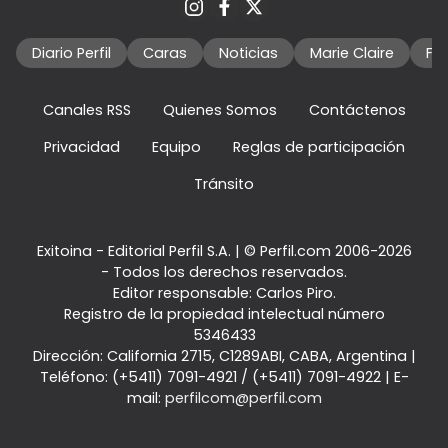
Diario Perfil
Caras
Noticias
Marie Claire
Fo
Canales RSS
Quienes Somos
Contáctenos
Privacidad
Equipo
Reglas de participación
Tránsito
Exitoina - Editorial Perfil S.A.
| © Perfil.com 2006-2026
- Todos los derechos reservados.
Editor responsable: Carlos Piro.
Registro de la propiedad intelectual número
5346433
Dirección:
California 2715
,
C1289ABI
,
CABA, Argentina
|
Teléfono:
(+5411) 7091-4921
/
(+5411) 7091-4922
| E-
mail:
perfilcom@perfil.com