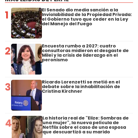
El Senado dio media sanción a la
1
Inviolabilidad de la Propiedad Privada:
el Gobierno tuvo que ceder en la Ley
del Manejo del Fuego
Encuesta rumbo a 2027: cuatro
2
consultoras midieron el desgaste de
Milei y la crisis de liderazgo en el
peronismo
Ricardo Lorenzetti se metió en el
3
debate sobre la inhabilitación de
Cristina Kirchner
La historia real de "Elize: Sombras de
4
una mujer", la nueva película de
Netflix sobre el caso de una esposa
que descuartizó a su marido