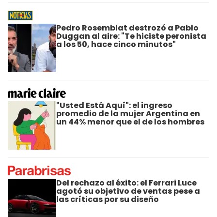
Pedro Rosemblat destrozó a Pablo
Duggan al aire: "Te hiciste peronista
a los 50, hace cinco minutos"
"Usted Está Aquí": el ingreso
promedio de la mujer Argentina en
un 44% menor que el de los hombres
Del rechazo al éxito: el Ferrari Luce
agotó su objetivo de ventas pese a
las críticas por su diseño