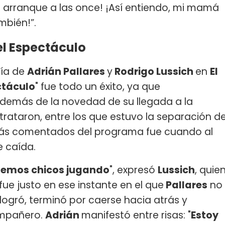
e arranque a las once! ¡Así entiendo, mi mamá
mbién!”.
el Espectáculo
día de
Adrián Pallares
y
Rodrigo Lussich
en
El
ctáculo
" fue todo un éxito, ya que
Además de la novedad de su llegada a la
 trataron, entre los que estuvo la separación d
ás comentados del programa fue cuando al
e caída.
ésemos chicos jugando
", expresó
Lussich
, quie
ue justo en ese instante en el que
Pallares
no
logró, terminó por caerse hacia atrás y
ompañero.
Adrián
manifestó entre risas: "
Estoy