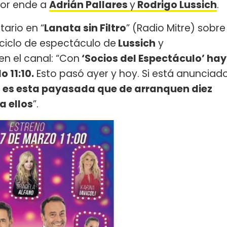
por ende a
Adrián Pallares
y
Rodrigo Lussich
.
tario en “
Lanata sin Filtro
” (Radio Mitre) sobre
l ciclo de espectáculo de
Lussich
y
en el canal: “Con
‘Socios del Espectáculo’ hay
 11:10.
Esto pasó ayer y hoy. Si está anunciad
é es esta payasada que de arranquen diez
a ellos
”.