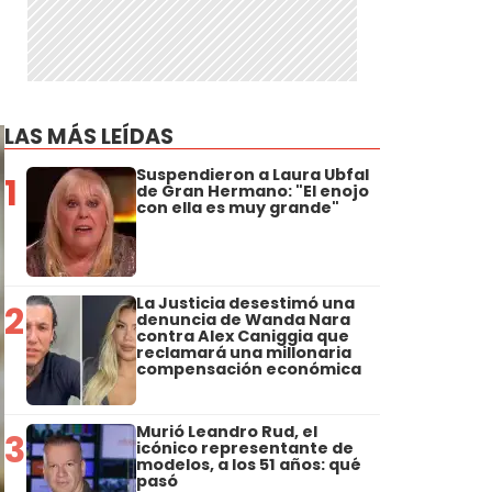
LAS MÁS LEÍDAS
Suspendieron a Laura Ubfal
1
de Gran Hermano: "El enojo
con ella es muy grande"
La Justicia desestimó una
2
denuncia de Wanda Nara
contra Alex Caniggia que
reclamará una millonaria
compensación económica
Murió Leandro Rud, el
3
icónico representante de
modelos, a los 51 años: qué
pasó