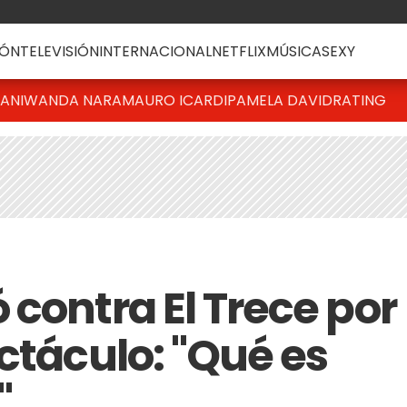
ÓN
TELEVISIÓN
INTERNACIONAL
NETFLIX
MÚSICA
SEXY
IANI
WANDA NARA
MAURO ICARDI
PAMELA DAVID
RATING
contra El Trece por
ctáculo: "Qué es
"