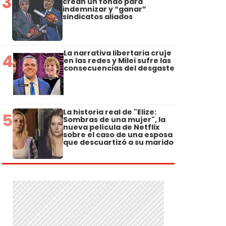
3
crean un fondo para
indemnizar y “ganar”
sindicatos aliados
La narrativa libertaria cruje
4
en las redes y Milei sufre las
consecuencias del desgaste
La historia real de "Elize:
5
Sombras de una mujer", la
nueva película de Netflix
sobre el caso de una esposa
que descuartizó a su marido
a