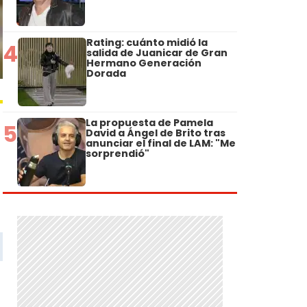
Rating: cuánto midió la
4
salida de Juanicar de Gran
Hermano Generación
Dorada
La propuesta de Pamela
5
David a Ángel de Brito tras
anunciar el final de LAM: "Me
sorprendió"