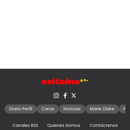
Diario Perfil
Caras
Noticias
Marie Claire
Fo
Canales RSS
Quienes Somos
Contáctenos