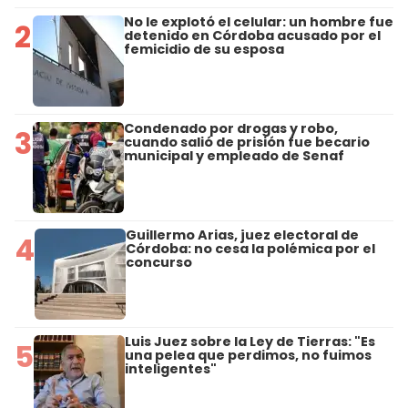
No le explotó el celular: un hombre fue
2
detenido en Córdoba acusado por el
femicidio de su esposa
Condenado por drogas y robo,
3
cuando salió de prisión fue becario
municipal y empleado de Senaf
Guillermo Arias, juez electoral de
4
Córdoba: no cesa la polémica por el
concurso
Luis Juez sobre la Ley de Tierras: "Es
5
una pelea que perdimos, no fuimos
inteligentes"