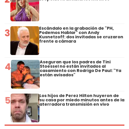
Escándalo en la grabación de "PH,
3
Podemos Hablar" con Andy
Kusnetzoff: dos invitadas se cruzaron
frente a cámara
Aseguran que los padres de Tini
4
Stoessel no están invitados al
casamiento con Rodrigo De Paul: "Ya
están avisados"
Los hijos de Perez Hilton huyeron de
5
su casa por miedo minutos antes de la
aterradora transmisión en vivo