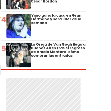
César Bordón
Yipio ganó la casa en Gran
4
Hermano y será líder de la
semana
La Oreja de Van Gogh llega a
5
Buenos Aires tras el regreso
de Amaia Montero: cómo
comprar las entradas
l