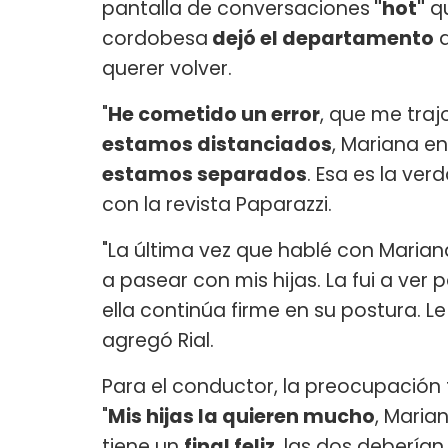
pantalla de conversaciones
"hot"
qu
cordobesa
dejó el departamento
q
querer volver.
"
He cometido un error
, que me traj
estamos distanciados
, Mariana en
estamos separados
. Esa es la ver
con la revista Paparazzi.
"La última vez que hablé con Mariana
a pasear con mis hijas. La fui a ver 
ella continúa firme en su postura. L
agregó Rial.
Para el conductor, la preocupación 
"
Mis hijas la quieren mucho
, Maria
tiene un
final feliz
, las dos debería