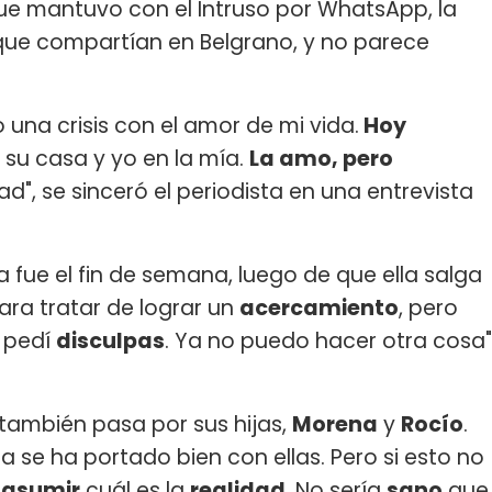
e mantuvo con el Intruso por WhatsApp, la
ue compartían en Belgrano, y no parece
o una crisis con el amor de mi vida.
Hoy
 su casa y yo en la mía.
La amo, pero
dad", se sinceró el periodista en una entrevista
 fue el fin de semana, luego de que ella salga
para tratar de lograr un
acercamiento
, pero
e pedí
disculpas
. Ya no puedo hacer otra cosa"
también pasa por sus hijas,
Morena
y
Rocío
.
na se ha portado bien con ellas. Pero si esto no
n
asumir
cuál es la
realidad
. No sería
sano
que