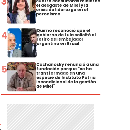
3
cuatro consultoras midieron
el desgaste de Milei y la
crisis de liderazgo en el
peronismo
Quirno reconoció que el
4
gobierno de Lula solicitó el
retiro del embajador
argentino en Brasil
Cachanosky renunció a una
5
fundación porque "se ha
transformado en una
e
especie de Instituto Patria
incondicional de la gestión
de Milei"