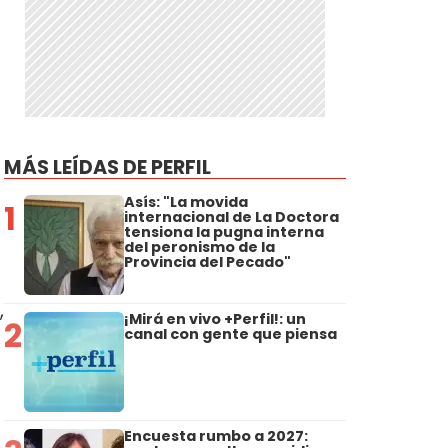
MÁS LEÍDAS DE PERFIL
Asís: "La movida
1
internacional de La Doctora
tensiona la pugna interna
del peronismo de la
Provincia del Pecado"
,
¡Mirá en vivo +Perfil!: un
2
canal con gente que piensa
Encuesta rumbo a 2027: