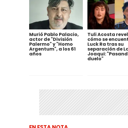
Murió Pablo Palacio,
Tuli Acosta reve
actor de "División
cómo se encuen
Palermo" y "Homo
Luck Ra tras su
Argentum", a los 61
separación de L
años
Joaqui: "Pasand
duelo"
EN ESTA NOTA