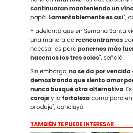
continuaran manteniendo un vín
papá.
Lamentablemente es así
", 
Y adelantó que en Semana Santa via
una manera de
reencontrarnos
con
necesarios para
ponernos más fue
hacemos los tres solos
", señaló.
Sin embargo,
no se da por vencido
demostrando que siento amor po
nunca busqué otra alternativa
. E
coraje
y la
fortaleza
como para enf
produje", concluyó.
TAMBIÉN TE PUEDE INTERESAR