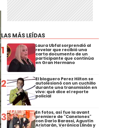
LAS MÁS LEÍDAS
Laura Ubfal sorprendió al
1
revelar que recibió una
carta documento de un
participante que continúa
en Gran Hermano
El bloguero Perez Hilton se
2
autolesionó con un cuchillo
durante una transmisión en
vivo: qué dice el reporte
policial
En fotos, así fue la avant
3
premiere de "Canelones"
con Darío Barassi, Agustín
Aristarán, Verónica Llinás y