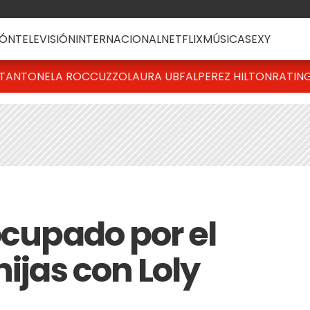
ÓN
TELEVISIÓN
INTERNACIONAL
NETFLIX
MÚSICA
SEXY
T
ANTONELA ROCCUZZO
LAURA UBFAL
PEREZ HILTON
RATIN
ocupado por el
hijas con Loly