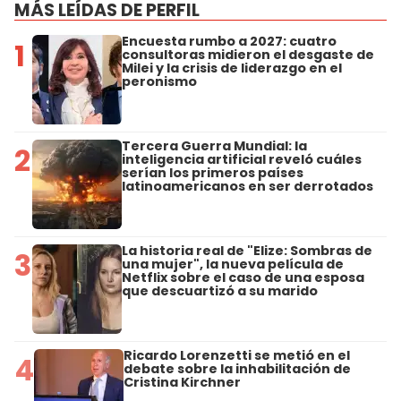
MÁS LEÍDAS DE PERFIL
Encuesta rumbo a 2027: cuatro
1
consultoras midieron el desgaste de
Milei y la crisis de liderazgo en el
peronismo
Tercera Guerra Mundial: la
2
inteligencia artificial reveló cuáles
serían los primeros países
latinoamericanos en ser derrotados
La historia real de "Elize: Sombras de
3
una mujer", la nueva película de
Netflix sobre el caso de una esposa
que descuartizó a su marido
Ricardo Lorenzetti se metió en el
4
debate sobre la inhabilitación de
Cristina Kirchner