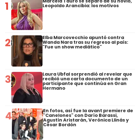
Marcela Tauro se separó de su novio,
1
Leopoldo Arancibia: los motivos
Elba Marcovecchio apuntó contra
2
Wanda Nara tras su regreso al país:
"Fue un show mediático"
Laura Ubfal sorprendió al revelar que
3
recibió una carta documento de un
participante que continúa en Gran
Hermano
En fotos, así fue la avant premiere de
4
"Canelones" con Darío Barassi,
Agustín Aristarán, Verónica Llinás y
César Bordón