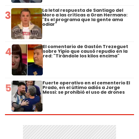
La letal respuesta de Santiago del
3
Moro a las críticas a Gran Hermano:
"Es el programa que la gente ama
odiar"
El comentario de Gastón Trezeguet
4
sobre Yipio que causó repudio en la
red: "Tirándole los kilos encima"
Fuerte operativo en el cementerio El
5
Prado, en el último adiós a Jorge
Messi: se prohibió el uso de drones