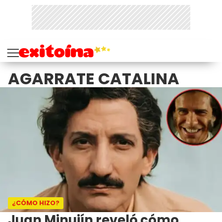
AGARRATE CATALINA
¿CÓMO HIZO?
Juan Minujín reveló cómo