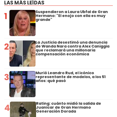
LAS MÁS LEÍDAS
Suspendieron a Laura Ubfal de Gran
1
Hermano: "El enojo con ella es muy
grande"
La Justicia desestimó una denuncia
2
de Wanda Nara contra Alex Caniggia
que reclamará una millonaria
compensación económica
Murió Leandro Rud, el icónico
3
representante de modelos, a los 51
años: qué pasó
Rating: cuánto midió la salida de
4
Juanicar de Gran Hermano
Generación Dorada