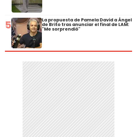
La propuesta de Pamela David a Ángel
5
de Brito tras anunciar el final de LAM:
"Me sorprendió"