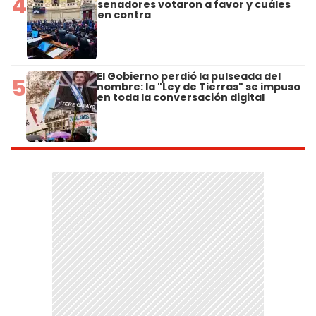
4
senadores votaron a favor y cuáles
en contra
El Gobierno perdió la pulseada del
5
nombre: la "Ley de Tierras" se impuso
en toda la conversación digital