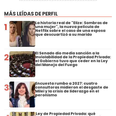
MÁS LEÍDAS DE PERFIL
La historia real de "Elize: Sombras de
1
una mujer", la nueva película de
Netflix sobre el caso de una esposa
que descuartizó a su marido
El Senado dio media sanción a la
2
Inviolabilidad de la Propiedad Privada:
el Gobierno tuvo que ceder en la Ley
del Manejo del Fuego
Encuesta rumbo a 2027: cuatro
3
consultoras midieron el desgaste de
Milei y la crisis de liderazgo en el
peronismo
Ley de Propiedad Privada: qué