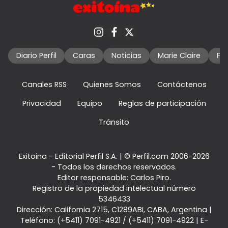
Diario Perfil
Caras
Noticias
Marie Claire
Fo
Canales RSS
Quienes Somos
Contáctenos
Privacidad
Equipo
Reglas de participación
Tránsito
Exitoina - Editorial Perfil S.A.
| © Perfil.com 2006-2026
- Todos los derechos reservados.
Editor responsable: Carlos Piro.
Registro de la propiedad intelectual número
5346433
Dirección:
California 2715
,
C1289ABI
,
CABA, Argentina
|
Teléfono:
(+5411) 7091-4921
/
(+5411) 7091-4922
| E-