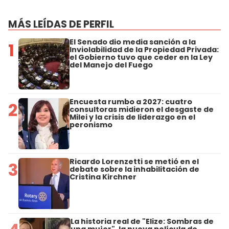
MÁS LEÍDAS DE PERFIL
El Senado dio media sanción a la
1
Inviolabilidad de la Propiedad Privada:
el Gobierno tuvo que ceder en la Ley
del Manejo del Fuego
Encuesta rumbo a 2027: cuatro
2
consultoras midieron el desgaste de
Milei y la crisis de liderazgo en el
peronismo
Ricardo Lorenzetti se metió en el
3
debate sobre la inhabilitación de
Cristina Kirchner
La historia real de "Elize: Sombras de
una mujer", la nueva película de