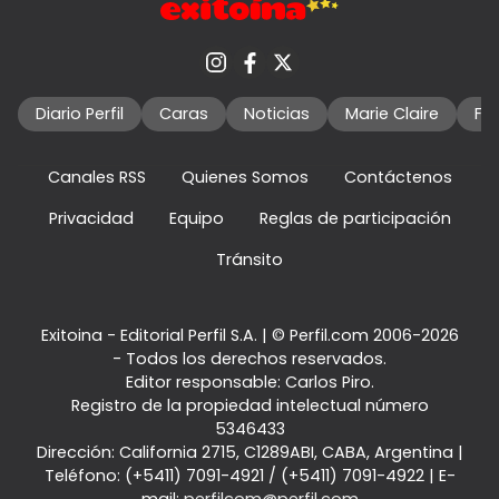
Diario Perfil
Caras
Noticias
Marie Claire
Fo
Canales RSS
Quienes Somos
Contáctenos
Privacidad
Equipo
Reglas de participación
Tránsito
Exitoina - Editorial Perfil S.A.
| © Perfil.com 2006-2026
- Todos los derechos reservados.
Editor responsable: Carlos Piro.
Registro de la propiedad intelectual número
5346433
Dirección:
California 2715
,
C1289ABI
,
CABA, Argentina
|
Teléfono:
(+5411) 7091-4921
/
(+5411) 7091-4922
| E-
mail:
perfilcom@perfil.com