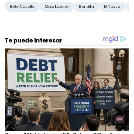
Beto Casella
Maju Lozano
Bendita
El Nueve
P