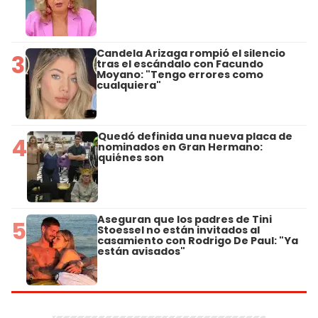
Candela Arizaga rompió el silencio
3
tras el escándalo con Facundo
Moyano: "Tengo errores como
cualquiera"
Quedó definida una nueva placa de
4
nominados en Gran Hermano:
quiénes son
Aseguran que los padres de Tini
5
Stoessel no están invitados al
casamiento con Rodrigo De Paul: "Ya
están avisados"