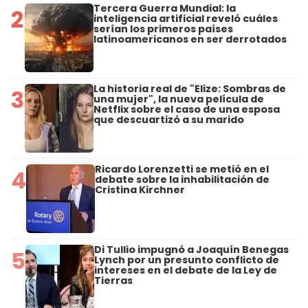
Tercera Guerra Mundial: la
2
inteligencia artificial reveló cuáles
serían los primeros países
latinoamericanos en ser derrotados
La historia real de "Elize: Sombras de
3
una mujer", la nueva película de
Netflix sobre el caso de una esposa
que descuartizó a su marido
Ricardo Lorenzetti se metió en el
4
debate sobre la inhabilitación de
Cristina Kirchner
Di Tullio impugnó a Joaquín Benegas
5
Lynch por un presunto conflicto de
intereses en el debate de la Ley de
Tierras