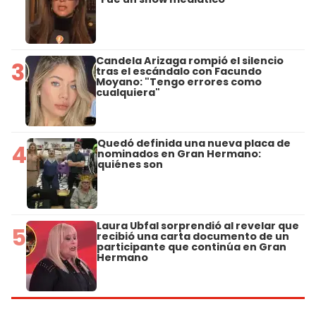
Candela Arizaga rompió el silencio
3
tras el escándalo con Facundo
Moyano: "Tengo errores como
cualquiera"
Quedó definida una nueva placa de
4
nominados en Gran Hermano:
quiénes son
Laura Ubfal sorprendió al revelar que
5
recibió una carta documento de un
participante que continúa en Gran
Hermano