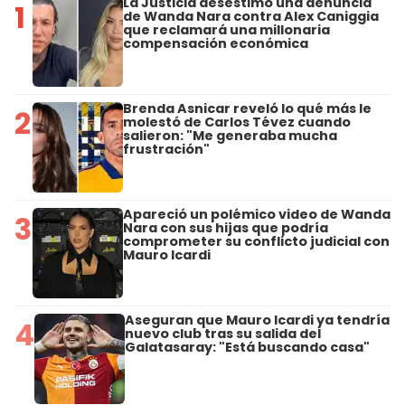
La Justicia desestimó una denuncia
1
de Wanda Nara contra Alex Caniggia
que reclamará una millonaria
compensación económica
Brenda Asnicar reveló lo qué más le
2
molestó de Carlos Tévez cuando
salieron: "Me generaba mucha
frustración"
Apareció un polémico video de Wanda
3
Nara con sus hijas que podría
comprometer su conflicto judicial con
Mauro Icardi
Aseguran que Mauro Icardi ya tendría
4
nuevo club tras su salida del
Galatasaray: "Está buscando casa"