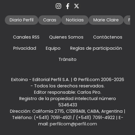
Diario Perfil
Caras
Noticias
Marie Claire
Fo
Canales RSS
Quienes Somos
Contáctenos
Privacidad
Equipo
Reglas de participación
Tránsito
Exitoina - Editorial Perfil S.A.
| © Perfil.com 2006-2026
- Todos los derechos reservados.
Editor responsable: Carlos Piro.
Registro de la propiedad intelectual número
5346433
Dirección:
California 2715
,
C1289ABI
,
CABA, Argentina
|
Teléfono:
(+5411) 7091-4921
/
(+5411) 7091-4922
| E-
mail:
perfilcom@perfil.com