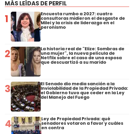
MÁS LEÍDAS DE PERFIL
Encuesta rumbo a 2027: cuatro
1
consultoras midieron el desgaste de
Milei y la crisis de liderazgo en el
peronismo
La historia real de "Elize: Sombras de
2
una mujer", la nueva película de
Netflix sobre el caso de una esposa
que descuartizó a su marido
El Senado dio media sanción a la
3
Inviolabilidad de la Propiedad Privada:
el Gobierno tuvo que ceder en la Ley
del Manejo del Fuego
Ley de Propiedad Privada: qué
4
senadores votaron a favor y cuáles
en contra