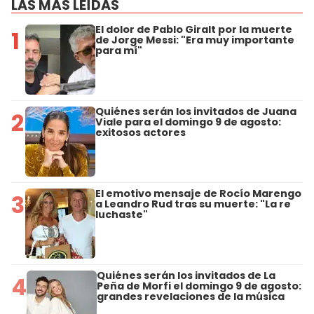
LAS MÁS LEÍDAS
El dolor de Pablo Giralt por la muerte
1
de Jorge Messi: "Era muy importante
para mí"
Quiénes serán los invitados de Juana
2
Viale para el domingo 9 de agosto:
exitosos actores
El emotivo mensaje de Rocío Marengo
3
a Leandro Rud tras su muerte: "La re
luchaste"
Quiénes serán los invitados de La
4
Peña de Morfi el domingo 9 de agosto:
grandes revelaciones de la música