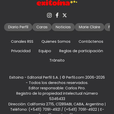
Diario Perfil
Caras
Noticias
Marie Claire
Fo
Canales RSS
Quienes Somos
Contáctenos
Privacidad
Equipo
Reglas de participación
Tránsito
Exitoina - Editorial Perfil S.A.
| © Perfil.com 2006-2026
- Todos los derechos reservados.
Editor responsable: Carlos Piro.
Registro de la propiedad intelectual número
5346433
Dirección:
California 2715
,
C1289ABI
,
CABA, Argentina
|
Teléfono:
(+5411) 7091-4921
/
(+5411) 7091-4922
| E-