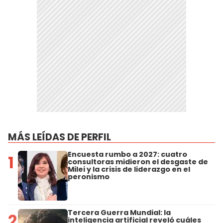
MÁS LEÍDAS DE PERFIL
Encuesta rumbo a 2027: cuatro
1
consultoras midieron el desgaste de
Milei y la crisis de liderazgo en el
peronismo
Tercera Guerra Mundial: la
2
inteligencia artificial reveló cuáles