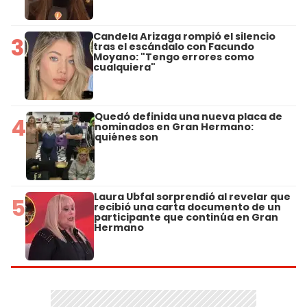
Candela Arizaga rompió el silencio
3
tras el escándalo con Facundo
Moyano: "Tengo errores como
cualquiera"
Quedó definida una nueva placa de
4
nominados en Gran Hermano:
quiénes son
Laura Ubfal sorprendió al revelar que
5
recibió una carta documento de un
participante que continúa en Gran
Hermano