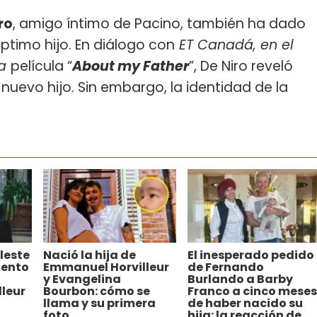
ro
, amigo íntimo de Pacino, también ha dado
ptimo hijo. En diálogo con
ET Canadá, en el
va
película “
About my Father
”, De Niro reveló
nuevo hijo. Sin embargo, la identidad de la
leste
Nació la hija de
El inesperado pedido
iento
Emmanuel Horvilleur
de Fernando
y Evangelina
Burlando a Barby
leur
Bourbon: cómo se
Franco a cinco meses
llama y su primera
de haber nacido su
foto
hija: la reacción de