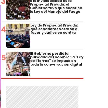
3
a la Inviolabilidad de la
Propiedad Privada: el
Gobierno tuvo que ceder en
la Ley del Manejo del Fuego
Ley de Propiedad Privada:
4
qué senadores votaron a
favor y cuáles en contra
El Gobierno perdió la
5
pulseada del nombre: la "Ley
de Tierras" se impuso en
toda la conversación digital