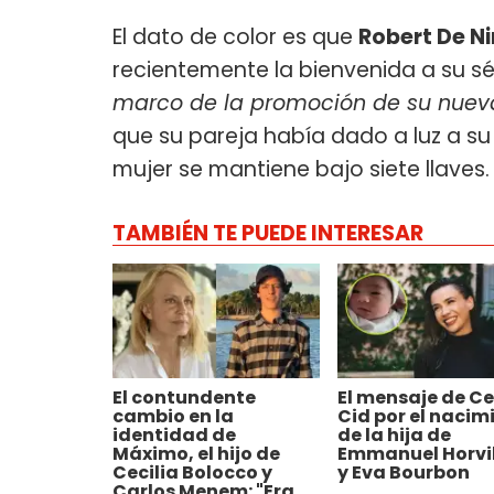
El dato de color es que
Robert De Ni
recientemente la bienvenida a su sé
marco de la promoción de su nue
que su pareja había dado a luz a su 
mujer se mantiene bajo siete llaves.
TAMBIÉN TE PUEDE INTERESAR
El contundente
El mensaje de Ce
cambio en la
Cid por el nacim
identidad de
de la hija de
Máximo, el hijo de
Emmanuel Horvil
Cecilia Bolocco y
y Eva Bourbon
Carlos Menem: "Era