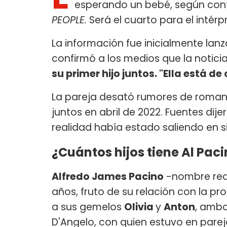
esperando un bebé, según confi
PEOPLE.
Será el cuarto para el intérpr
La información fue inicialmente lan
confirmó a los medios que la noticia
su primer hijo juntos. "Ella está d
La pareja desató rumores de roma
juntos en abril de 2022. Fuentes dij
realidad había estado saliendo en s
¿Cuántos hijos tiene Al Pac
Alfredo James Pacino
-nombre real
años, fruto de su relación con la pr
a sus gemelos
Olivia
y
Anton
, ambo
D'Angelo, con quien estuvo en pare