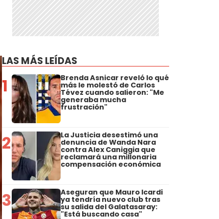
LAS MÁS LEÍDAS
Brenda Asnicar reveló lo qué
1
más le molestó de Carlos
Tévez cuando salieron: "Me
generaba mucha
frustración"
La Justicia desestimó una
2
denuncia de Wanda Nara
contra Alex Caniggia que
reclamará una millonaria
compensación económica
Aseguran que Mauro Icardi
3
ya tendría nuevo club tras
su salida del Galatasaray:
"Está buscando casa"