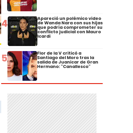
Apareció un polémico video
4
de Wanda Nara con sus hijas
que podría comprometer su
conflicto judicial con Mauro
Icardi
Flor de la V criticó a
5
Santiago del Moro tras la
salida de Juanicar de Gran
Hermano: "Canallesco"