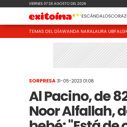
VIERNES 07 DE AGOSTO DEL 2026
ESCÁNDALOS
CORAZ
TEMAS DEL DÍA
WANDA NARA
LAURA UBFAL
G
SORPRESA
31-05-2023 01:08
Al Pacino, de 8
Noor Alfallah, 
bebé: "Está de