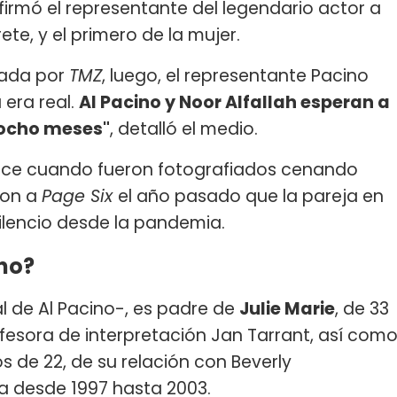
rmó el representante del legendario actor a
ete, y el primero de la mujer.
zada por
TMZ
, luego, el representante Pacino
 era real.
Al Pacino y Noor Alfallah esperan a
e ocho meses"
, detalló el medio.
nce cuando fueron fotografiados cenando
eron a
Page Six
el año pasado que la pareja en
ilencio desde la pandemia.
ino?
 de Al Pacino-, es padre de
Julie Marie
, de 33
ofesora de interpretación Jan Tarrant, así com
s de 22, de su relación con Beverly
ja desde 1997 hasta 2003.