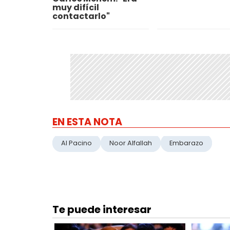
muy difícil
contactarlo"
EN ESTA NOTA
Al Pacino
Noor Alfallah
Embarazo