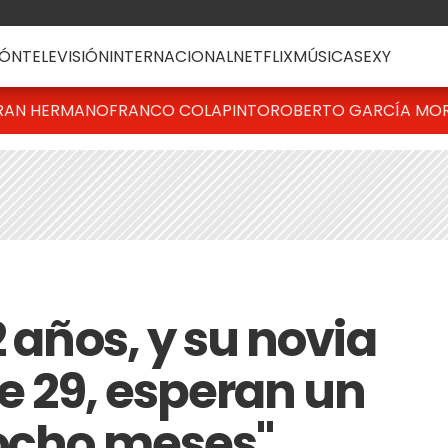
ÓN
TELEVISIÓN
INTERNACIONAL
NETFLIX
MÚSICA
SEXY
RAN HERMANO
FRANCO COLAPINTO
ROBERTO GARCÍA MO
2 años, y su novia
de 29, esperan un
 ocho meses"