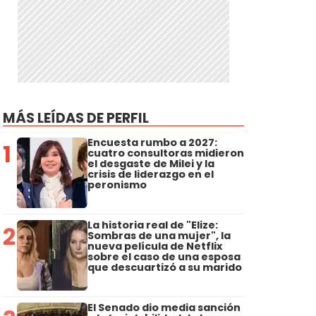
MÁS LEÍDAS DE PERFIL
Encuesta rumbo a 2027:
1
cuatro consultoras midieron
el desgaste de Milei y la
crisis de liderazgo en el
peronismo
La historia real de "Elize:
2
Sombras de una mujer", la
nueva película de Netflix
sobre el caso de una esposa
o
que descuartizó a su marido
El Senado dio media sanción