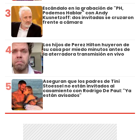
Escándalo en la grabación de "PH,
3
Podemos Hablar" con Andy
Kusnetzoff: dos invitadas se cruzaron
frente a cámara
Los hijos de Perez Hilton huyeron de
4
su casa por miedo minutos antes de
la aterradora transmisión en vivo
Aseguran que los padres de Tini
5
Stoessel no están invitados al
casamiento con Rodrigo De Paul: "Ya
están avisados"