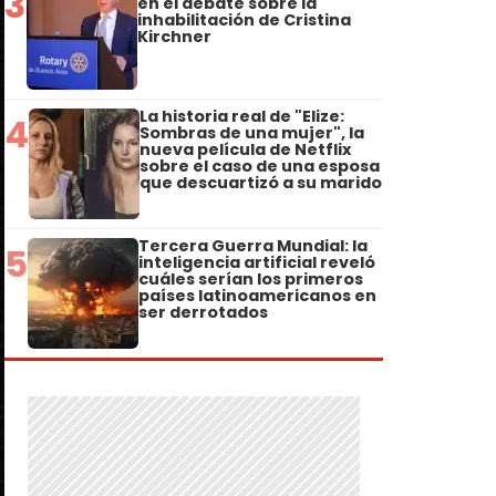
3
en el debate sobre la
inhabilitación de Cristina
Kirchner
La historia real de "Elize:
4
Sombras de una mujer", la
nueva película de Netflix
sobre el caso de una esposa
que descuartizó a su marido
Tercera Guerra Mundial: la
5
inteligencia artificial reveló
cuáles serían los primeros
países latinoamericanos en
ser derrotados