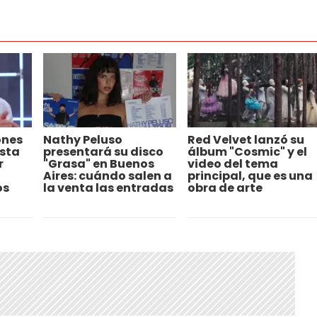
ones
Nathy Peluso
Red Velvet lanzó su
ista
presentará su disco
álbum "Cosmic" y el
r
"Grasa" en Buenos
video del tema
Aires: cuándo salen a
principal, que es una
os
la venta las entradas
obra de arte