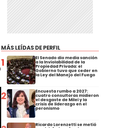
MÁS LEÍDAS DE PERFIL
El Senado dio media sanción
1
a la Inviolabilidad de la
Propiedad Privada: el
0
Gobierno tuvo que ceder en
la Ley del Manejo del Fuego
Encuesta rumbo a 2027:
2
cuatro consultoras midieron
el desgaste de Milei y la
crisis de liderazgo en el
peronismo
Ricardo Lorenzetti se metió