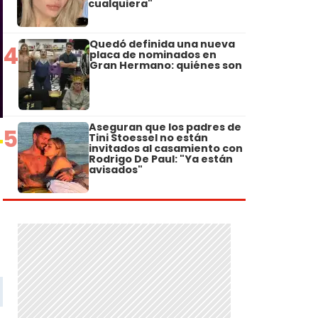
cualquiera"
Quedó definida una nueva
4
placa de nominados en
Gran Hermano: quiénes son
Aseguran que los padres de
5
Tini Stoessel no están
invitados al casamiento con
Rodrigo De Paul: "Ya están
avisados"