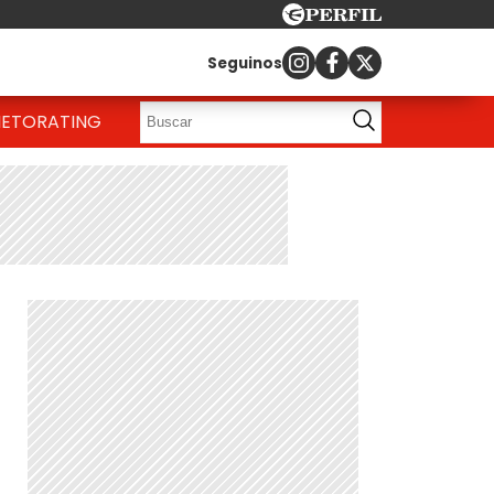
Seguinos
IETO
RATING