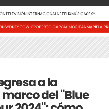
ÓN
TELEVISIÓN
INTERNACIONAL
NETFLIX
MÚSICA
SEXY
TON
SYDNEY TOWLE
ROBERTO GARCÍA MORITÁN
MARIELA PR
egresa a la
 marco del "Blue
Tour 2024": cómo