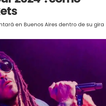
kets
entará en Buenos Aires dentro de su gira