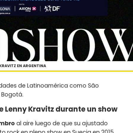
KRAVITZ EN ARGENTINA
udades de Latinoamérica como São
y Bogotá.
e Lenny Kravitz durante un show
mbro
al aire luego de que su ajustado
to rock en pleno show en Suecia en 2015.