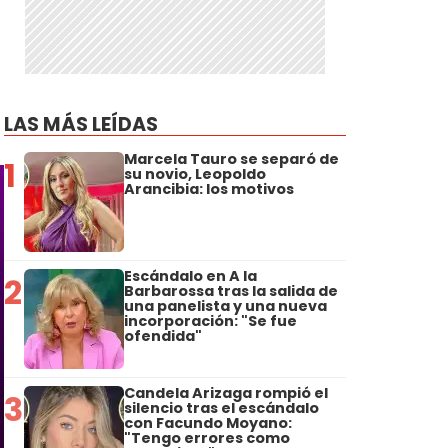
LAS MÁS LEÍDAS
Marcela Tauro se separó de
1
su novio, Leopoldo
Arancibia: los motivos
Escándalo en A la
2
Barbarossa tras la salida de
una panelista y una nueva
incorporación: "Se fue
ofendida"
Candela Arizaga rompió el
3
silencio tras el escándalo
con Facundo Moyano:
"Tengo errores como