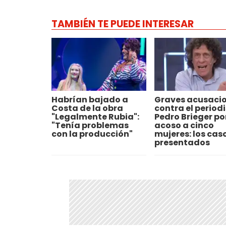
TAMBIÉN TE PUEDE INTERESAR
Habrían bajado a
Graves acusaci
Costa de la obra
contra el period
"Legalmente Rubia":
Pedro Brieger po
"Tenía problemas
acoso a cinco
con la producción"
mujeres: los cas
presentados