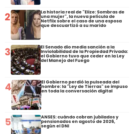
La historia real de "Elize: Sombras de
2
una mujer", la nueva película de
Netflix sobre el caso de una esposa
que descuartizó a su marido
El Senado dio media sanción a la
3
Inviolabilidad de la Propiedad Privada:
el Gobierno tuvo que ceder en la Ley
del Manejo del Fuego
El Gobierno perdió la pulseada del
4
nombre: la "Ley de Tierras" se impuso
en toda la conversación digital
ANSES: cuándo cobran jubilados y
5
pensionados en agosto de 2026,
según el DNI