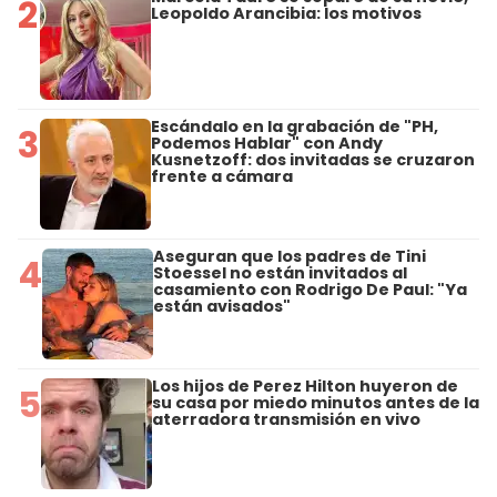
2
Leopoldo Arancibia: los motivos
Escándalo en la grabación de "PH,
3
Podemos Hablar" con Andy
Kusnetzoff: dos invitadas se cruzaron
frente a cámara
Aseguran que los padres de Tini
4
Stoessel no están invitados al
casamiento con Rodrigo De Paul: "Ya
están avisados"
Los hijos de Perez Hilton huyeron de
5
su casa por miedo minutos antes de la
aterradora transmisión en vivo