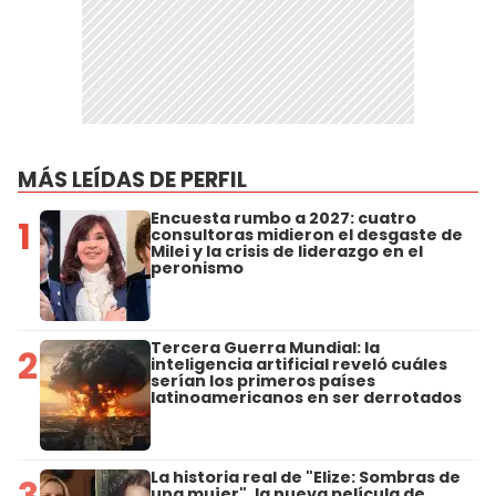
MÁS LEÍDAS DE PERFIL
Encuesta rumbo a 2027: cuatro
1
consultoras midieron el desgaste de
Milei y la crisis de liderazgo en el
peronismo
Tercera Guerra Mundial: la
2
inteligencia artificial reveló cuáles
serían los primeros países
latinoamericanos en ser derrotados
La historia real de "Elize: Sombras de
3
una mujer", la nueva película de