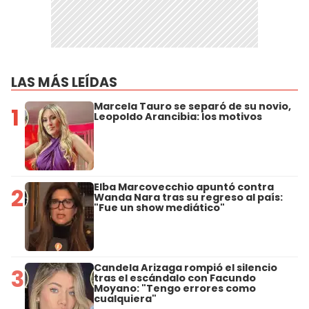
LAS MÁS LEÍDAS
Marcela Tauro se separó de su novio,
1
Leopoldo Arancibia: los motivos
Elba Marcovecchio apuntó contra
2
Wanda Nara tras su regreso al país:
"Fue un show mediático"
Candela Arizaga rompió el silencio
3
tras el escándalo con Facundo
Moyano: "Tengo errores como
cualquiera"