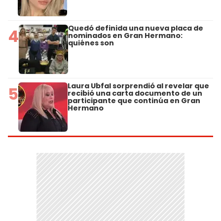
Quedó definida una nueva placa de
4
nominados en Gran Hermano:
quiénes son
Laura Ubfal sorprendió al revelar que
5
recibió una carta documento de un
participante que continúa en Gran
Hermano