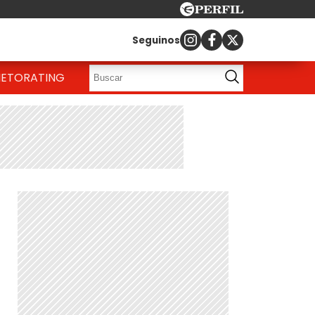
Seguinos
IETO
RATING