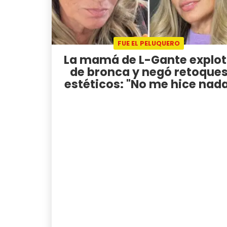
FUE EL PELUQUERO
La mamá de L-Gante explo
de bronca y negó retoque
estéticos: "No me hice nad