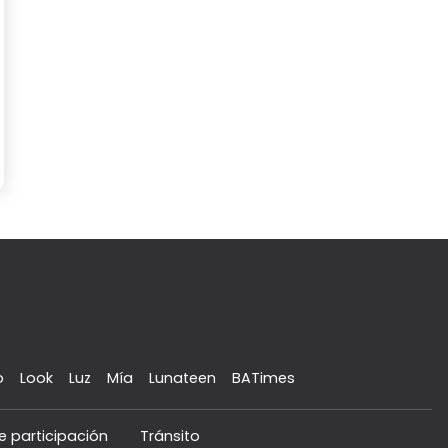
o
Look
Luz
Mía
Lunateen
BATimes
e participación
Tránsito