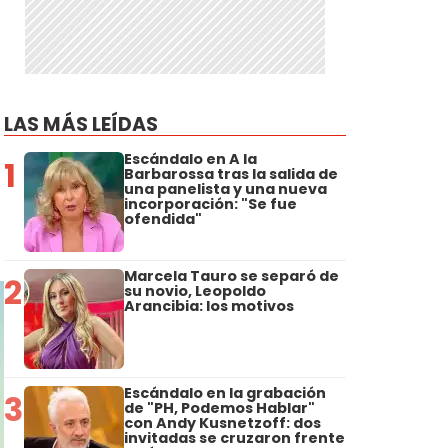
LAS MÁS LEÍDAS
Escándalo en A la
1
Barbarossa tras la salida de
una panelista y una nueva
incorporación: "Se fue
ofendida"
Marcela Tauro se separó de
2
su novio, Leopoldo
Arancibia: los motivos
Escándalo en la grabación
3
de "PH, Podemos Hablar"
con Andy Kusnetzoff: dos
invitadas se cruzaron frente