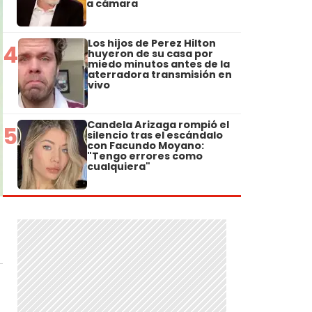
a cámara
Los hijos de Perez Hilton
4
huyeron de su casa por
miedo minutos antes de la
aterradora transmisión en
vivo
Candela Arizaga rompió el
5
silencio tras el escándalo
con Facundo Moyano:
"Tengo errores como
cualquiera"