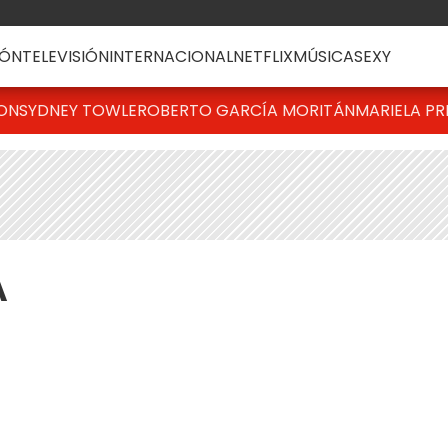
ÓN
TELEVISIÓN
INTERNACIONAL
NETFLIX
MÚSICA
SEXY
TON
SYDNEY TOWLE
ROBERTO GARCÍA MORITÁN
MARIELA PR
A