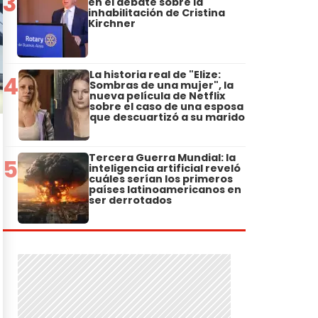
3
en el debate sobre la
inhabilitación de Cristina
Kirchner
La historia real de "Elize:
4
Sombras de una mujer", la
nueva película de Netflix
sobre el caso de una esposa
que descuartizó a su marido
Tercera Guerra Mundial: la
5
inteligencia artificial reveló
cuáles serían los primeros
países latinoamericanos en
ser derrotados