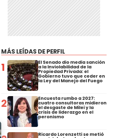
MÁS LEÍDAS DE PERFIL
El Senado dio media sanción
1
a la Inviolabilidad de la
Propiedad Privada: el
Gobierno tuvo que ceder en
la Ley del Manejo del Fuego
Encuesta rumbo a 2027:
2
cuatro consultoras midieron
el desgaste de Milei y la
crisis de liderazgo en el
peronismo
Ricardo Lorenzetti se metió