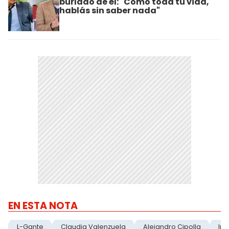
burlado de él: "Como toda tu vida,
hablás sin saber nada"
EN ESTA NOTA
L-Gante
Claudia Valenzuela
Alejandro Cipolla
Int