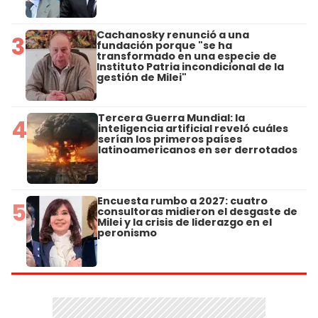
Cachanosky renunció a una
3
fundación porque "se ha
transformado en una especie de
Instituto Patria incondicional de la
gestión de Milei"
Tercera Guerra Mundial: la
4
inteligencia artificial reveló cuáles
serían los primeros países
latinoamericanos en ser derrotados
Encuesta rumbo a 2027: cuatro
5
consultoras midieron el desgaste de
Milei y la crisis de liderazgo en el
peronismo