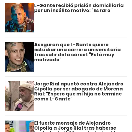
L-Gante recibió prisión domiciliaria
por un insólito motivo: "Es raro"
Aseguran que L-Gante quiere
estudiar una carrera universitaria
tras salir de la cárcel: "Está muy
motivado"
Jorge Rial apuntó contra Alejandro
Cipolla por ser abogado de Morena
Rial: "Espero que mi hija no termine
como L-Gante"
El fuerte mensaje de Alejandro
Cipolla a Jorge Rial tras haberse