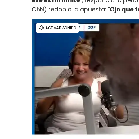
ese es mi límite
", respondió la peri
C5N) redobló la apuesta: "
Ojo que t