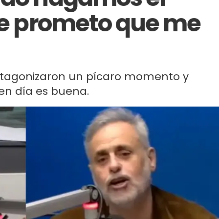
 te prometo que me
protagonizaron un pícaro momento y
en día es buena.