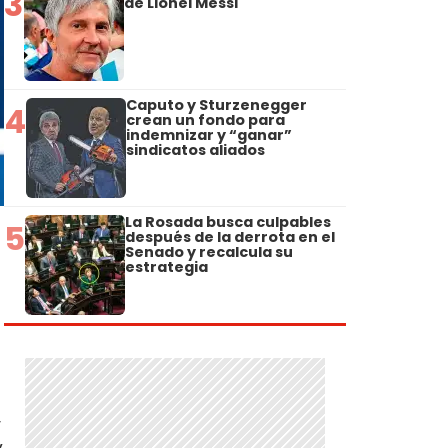
3
de Lionel Messi
Caputo y Sturzenegger
4
crean un fondo para
indemnizar y “ganar”
sindicatos aliados
La Rosada busca culpables
5
después de la derrota en el
Senado y recalcula su
estrategia
,