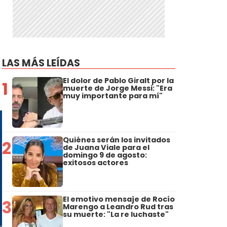
LAS MÁS LEÍDAS
El dolor de Pablo Giralt por la
1
muerte de Jorge Messi: "Era
muy importante para mí"
Quiénes serán los invitados
2
de Juana Viale para el
domingo 9 de agosto:
exitosos actores
El emotivo mensaje de Rocío
3
Marengo a Leandro Rud tras
su muerte: "La re luchaste"