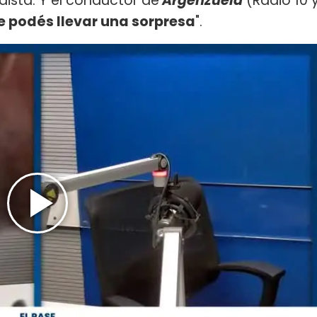
odista. Y el conductor de
Argenzuela
(Radio 10 
e podés llevar una sorpresa
".