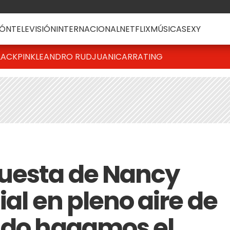
ÓN
TELEVISIÓN
INTERNACIONAL
NETFLIX
MÚSICA
SEXY
LACKPINK
LEANDRO RUD
JUANICAR
RATING
puesta de Nancy
ial en pleno aire de
ndo hagamos el