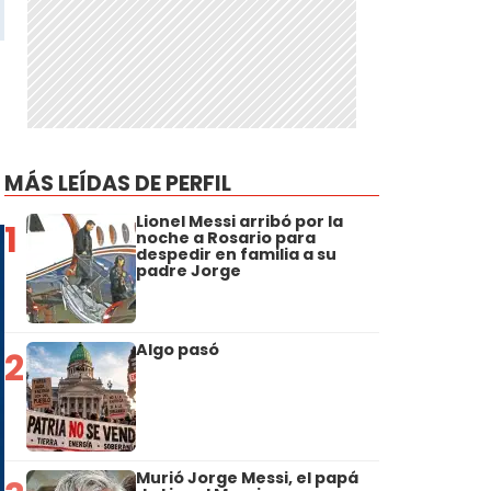
MÁS LEÍDAS DE PERFIL
Lionel Messi arribó por la
1
noche a Rosario para
despedir en familia a su
padre Jorge
Algo pasó
2
Murió Jorge Messi, el papá