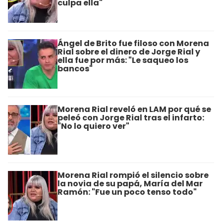
culpa ella"
Ángel de Brito fue filoso con Morena
Rial sobre el dinero de Jorge Rial y
ella fue por más: "Le saqueo los
bancos"
Morena Rial reveló en LAM por qué se
peleó con Jorge Rial tras el infarto:
"No lo quiero ver"
Morena Rial rompió el silencio sobre
la novia de su papá, María del Mar
Ramón: "Fue un poco tenso todo"