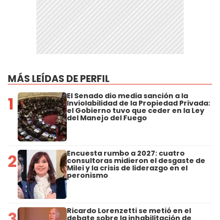
MÁS LEÍDAS DE PERFIL
El Senado dio media sanción a la
1
Inviolabilidad de la Propiedad Privada:
el Gobierno tuvo que ceder en la Ley
del Manejo del Fuego
Encuesta rumbo a 2027: cuatro
2
consultoras midieron el desgaste de
Milei y la crisis de liderazgo en el
peronismo
Ricardo Lorenzetti se metió en el
3
debate sobre la inhabilitación de