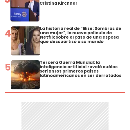
Cristina Kirchner
La historia real de "Elize: Sombras de
4
una mujer", la nueva película de
Netflix sobre el caso de una esposa
que descuartizó a su marido
Tercera Guerra Mundial: la
5
inteligencia artificial reveló cuáles
serían los primeros países
latinoamericanos en ser derrotados