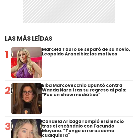
LAS MÁS LEÍDAS
Marcela Tauro se separó de su novio,
1
Leopoldo Arancibia: los motivos
Elba Marcovecchio apuntó contra
2
Wanda Nara tras su regreso al país:
"Fue un show mediático"
Candela Arizaga rompió el silencio
3
tras el escándalo con Facundo
Moyano: "Tengo errores como
cualquiera"