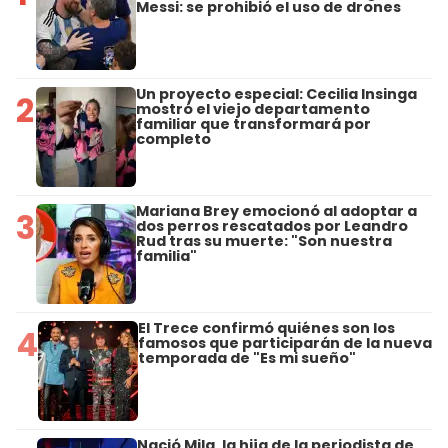
Messi: se prohibió el uso de drones
Un proyecto especial: Cecilia Insinga
2
mostró el viejo departamento
familiar que transformará por
completo
Mariana Brey emocionó al adoptar a
3
dos perros rescatados por Leandro
Rud tras su muerte: "Son nuestra
familia"
El Trece confirmó quiénes son los
4
famosos que participarán de la nueva
temporada de "Es mi sueño"
Nació Mila, la hija de la periodista de