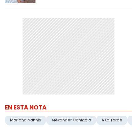
EN ESTA NOTA
Mariana Nannis
Alexander Caniggia
A La Tarde
D