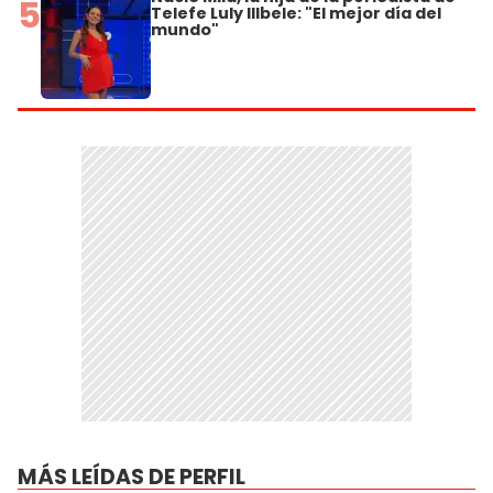
5
Telefe Luly Illbele: "El mejor día del
mundo"
MÁS LEÍDAS DE PERFIL