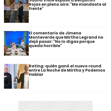
Juana Viale expuso a Benjamín
Rojas en pleno aire: "Me mandaste al
frente"
El comentario de Jimena
Monteverde que Mirtha Legrand no
dejó pasar: "No lo digas porque
queda horrible"
Rating: quién ganó el nuevo round
entre La Noche de Mirtha y Podemos
Hablar