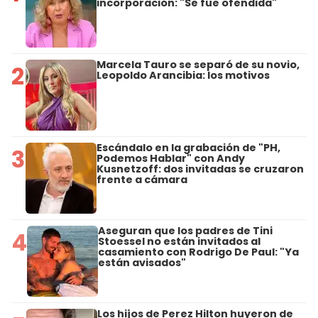
incorporación: "Se fue ofendida"
Marcela Tauro se separó de su novio,
2
Leopoldo Arancibia: los motivos
Escándalo en la grabación de "PH,
3
Podemos Hablar" con Andy
Kusnetzoff: dos invitadas se cruzaron
frente a cámara
Aseguran que los padres de Tini
4
Stoessel no están invitados al
casamiento con Rodrigo De Paul: "Ya
están avisados"
Los hijos de Perez Hilton huyeron de