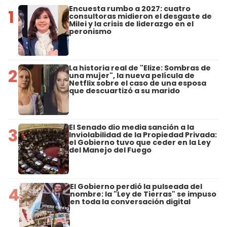
Encuesta rumbo a 2027: cuatro
1
consultoras midieron el desgaste de
Milei y la crisis de liderazgo en el
peronismo
La historia real de "Elize: Sombras de
2
una mujer", la nueva película de
Netflix sobre el caso de una esposa
que descuartizó a su marido
El Senado dio media sanción a la
3
Inviolabilidad de la Propiedad Privada:
el Gobierno tuvo que ceder en la Ley
del Manejo del Fuego
El Gobierno perdió la pulseada del
4
nombre: la "Ley de Tierras" se impuso
en toda la conversación digital