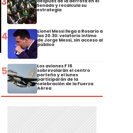
3
después de la derrota en el
Senado y recalcula su
estrategia
Lionel Messi llega a Rosario a
4
las 20.30: velatorio íntimo
de Jorge Messi, sin acceso al
público
Los aviones F 16
5
sobrevolarán el centro
porteño y el lunes
participarán de la
celebración de la Fuerza
Aérea