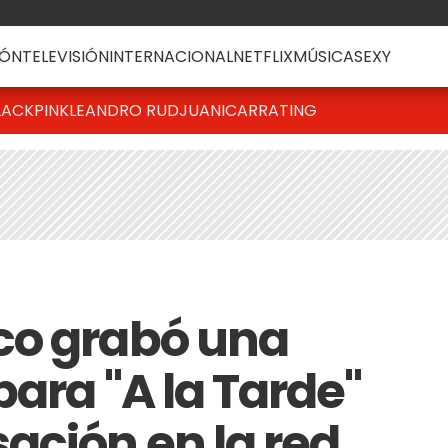
ÓN
TELEVISIÓN
INTERNACIONAL
NETFLIX
MÚSICA
SEXY
LACKPINK
LEANDRO RUD
JUANICAR
RATING
co grabó una
ara "A la Tarde"
ación en la red