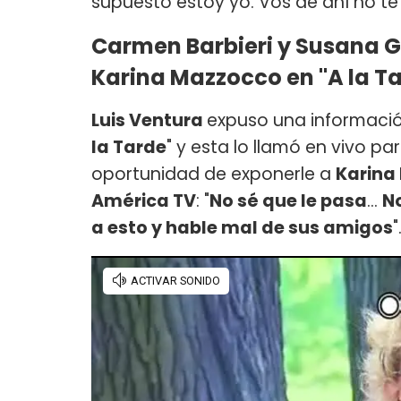
supuesto estoy yo. Vos de ahí no te 
Carmen Barbieri y Susana G
Karina Mazzocco en "A la T
Luis Ventura
expuso una informaci
la Tarde
" y esta lo llamó en vivo pa
oportunidad de exponerle a
Karina
América TV
: "
No sé que le pasa
...
N
a esto y hable mal de sus amigos
"