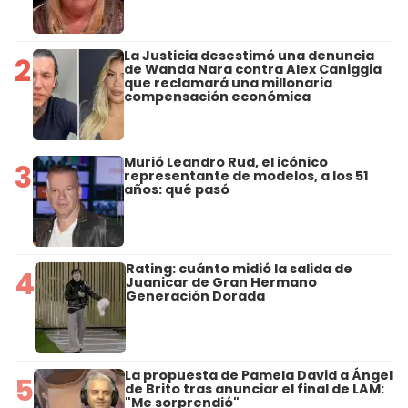
La Justicia desestimó una denuncia
2
de Wanda Nara contra Alex Caniggia
que reclamará una millonaria
compensación económica
Murió Leandro Rud, el icónico
3
representante de modelos, a los 51
años: qué pasó
Rating: cuánto midió la salida de
4
Juanicar de Gran Hermano
Generación Dorada
La propuesta de Pamela David a Ángel
5
de Brito tras anunciar el final de LAM:
"Me sorprendió"