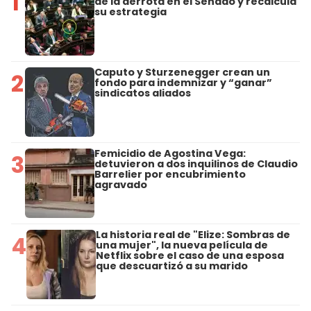
1
de la derrota en el Senado y recalcula
su estrategia
Caputo y Sturzenegger crean un
2
fondo para indemnizar y “ganar”
sindicatos aliados
Femicidio de Agostina Vega:
3
detuvieron a dos inquilinos de Claudio
Barrelier por encubrimiento
agravado
La historia real de "Elize: Sombras de
4
una mujer", la nueva película de
Netflix sobre el caso de una esposa
que descuartizó a su marido