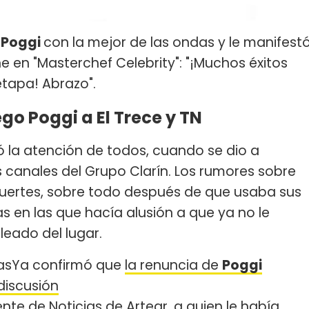
e
Poggi
con la mejor de las ondas y le manifest
e en "Masterchef Celebrity": "¡Muchos éxitos
etapa! Abrazo".
go Poggi a El Trece y TN
 la atención de todos, cuando se dio a
 canales del Grupo Clarín. Los rumores sobre
 fuertes, sobre todo después de que usaba sus
as en las que hacía alusión a que ya no le
ado del lugar.
ciasYa confirmó que
la renuncia de
Poggi
discusión
ente de Noticias de Artear, a quien le había