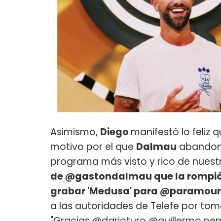
Asimismo,
Diego
manifestó lo feliz 
motivo por el que
Dalmau
abandona 
programa más visto y rico de nuest
de @gastondalmau que la rompió 
grabar 'Medusa' para @paramoun
a las autoridades de Telefe por tom
"Gracias @darioturo @guillermo.pe