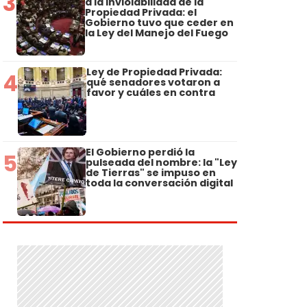
3
a la Inviolabilidad de la
Propiedad Privada: el
Gobierno tuvo que ceder en
la Ley del Manejo del Fuego
Ley de Propiedad Privada:
4
qué senadores votaron a
favor y cuáles en contra
El Gobierno perdió la
5
pulseada del nombre: la "Ley
de Tierras" se impuso en
toda la conversación digital