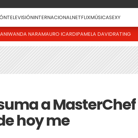
ÓN
TELEVISIÓN
INTERNACIONAL
NETFLIX
MÚSICA
SEXY
IANI
WANDA NARA
MAURO ICARDI
PAMELA DAVID
RATING
 suma a MasterChef
sde hoy me