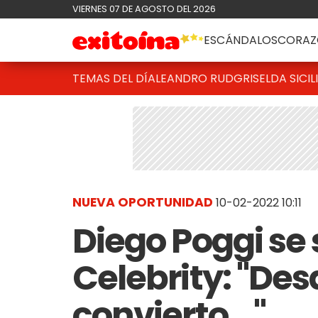
VIERNES 07 DE AGOSTO DEL 2026
ESCÁNDALOS
CORAZ
TEMAS DEL DÍA
LEANDRO RUD
GRISELDA SICIL
NUEVA OPORTUNIDAD
10-02-2022 10:11
Diego Poggi se
Celebrity: "De
convierto..."