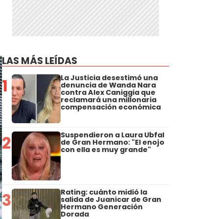
LAS MÁS LEÍDAS
La Justicia desestimó una
1
denuncia de Wanda Nara
contra Alex Caniggia que
reclamará una millonaria
compensación económica
Suspendieron a Laura Ubfal
2
de Gran Hermano: "El enojo
con ella es muy grande"
Rating: cuánto midió la
3
salida de Juanicar de Gran
Hermano Generación
Dorada